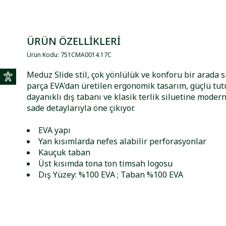
ÜRÜN ÖZELLİKLERİ
Ürün Kodu
:
751CMA0014
.
17C
Meduz Slide stil, çok yönlülük ve konforu bir arada 
parça EVA'dan üretilen ergonomik tasarım, güçlü tu
dayanıklı dış tabanı ve klasik terlik siluetine moder
sade detaylarıyla öne çıkıyor.
EVA yapı
Yan kısımlarda nefes alabilir perforasyonlar
Kauçuk taban
Üst kısımda tona ton timsah logosu
Dış Yüzey: %100 EVA ; Taban %100 EVA