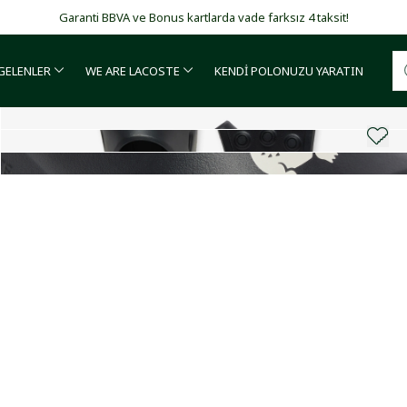
Garanti BBVA ve Bonus kartlarda vade farksız 4 taksit!
 GELENLER
WE ARE LACOSTE
KENDİ POLONUZU YARATIN