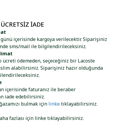
 ÜCRETSIZ İADE
mat
ş günü içerisinde kargoya verilecektir. Siparişiniz
nde sms/mail ile bilgilendirileceksiniz.
limat
go ücreti ödemeden, seçeceğiniz bir Lacoste
lim alabilirsiniz. Siparişiniz hazır olduğunda
ilendirileceksiniz.
e
ün içerisinde faturanız ile beraber
 iade edebilirsiniz.
ağazamızı bulmak için
linke
tıklayabilirsiniz.
aha fazlası için
linke
tıklayabilirsiniz.