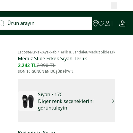
Lacoste
/
Erkek
/
Ayakkabı
/
Terlik & Sandalet
/
Meduz Slide Erkek Siyah Te
Meduz Slide Erkek Siyah Terlik
2.242 TL
2.990 TL
SON 10 GÜNÜN EN DÜŞÜK FİYATI
Siyah
• 17C
Diğer renk seçeneklerini
görüntüleyin
Bedeninizi Seçin