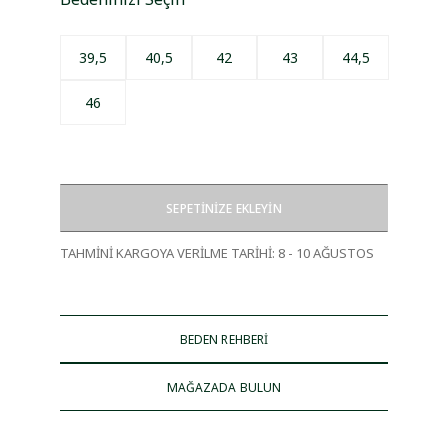
39,5
40,5
42
43
44,5
46
SEPETİNİZE EKLEYİN
TAHMİNİ KARGOYA VERİLME TARİHİ
:
8 - 10 AĞUSTOS
BEDEN REHBERİ
MAĞAZADA BULUN