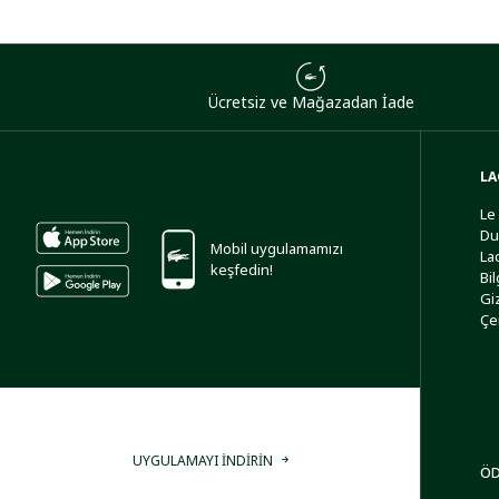
Ücretsiz ve Mağazadan İade
LA
Le
Du
Mobil uygulamamızı
La
keşfedin!
Bi
Giz
Çe
UYGULAMAYI İNDİRİN
ÖD