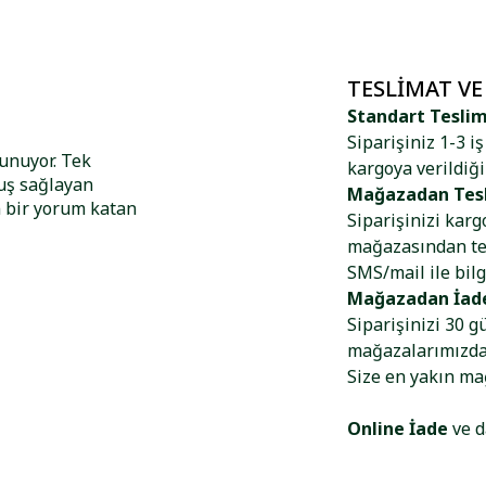
TESLIMAT VE
Standart Tesli
Siparişiniz 1-3 i
sunuyor. Tek
kargoya verildiği
tuş sağlayan
Mağazadan Tes
n bir yorum katan
Siparişinizi kar
mağazasından tes
SMS/mail ile bilg
Mağazadan İad
Siparişinizi 30 g
mağazalarımızdan
Size en yakın m
Online İade
ve d