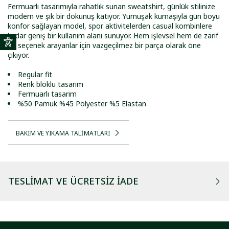
Fermuarlı tasarımıyla rahatlık sunan sweatshirt, günlük stilinize
modern ve şık bir dokunuş katıyor. Yumuşak kumaşıyla gün boyu
konfor sağlayan model, spor aktivitelerden casual kombinlere
kadar geniş bir kullanım alanı sunuyor. Hem işlevsel hem de zarif
bir seçenek arayanlar için vazgeçilmez bir parça olarak öne
çıkıyor.
Regular fit
Renk bloklu tasarım
Fermuarlı tasarım
%50 Pamuk %45 Polyester %5 Elastan
BAKIM VE YIKAMA TALİMATLARI
TESLIMAT VE ÜCRETSIZ İADE