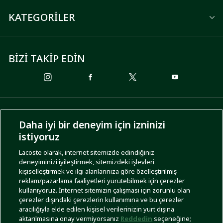
KATEGORİLER
BİZİ TAKİP EDİN
ÖDEME SEÇENEKLERİ
Daha iyi bir deneyim için izninizi
istiyoruz
Lacoste olarak, internet sitemizde edindiğiniz
deneyiminizi iyileştirmek, sitemizdeki işlevleri
KARGO SEÇENEKLERİ
kişiselleştirmek ve ilgi alanlarınıza göre özelleştirilmiş
reklam/pazarlama faaliyetleri yürütebilmek için çerezler
kullanıyoruz. İnternet sitemizin çalışması için zorunlu olan
çerezler dışındaki çerezlerin kullanımına ve bu çerezler
aracılığıyla elde edilen kişisel verilerinizin yurt dışına
aktarılmasına onay vermiyorsanız
Reddedin
seçeneğine;