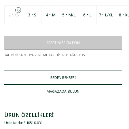
2 • XS
3 • S
4 • M
5 • M/L
6 • L
7 • L/XL
8 • X
SEPETİNİZE EKLEYİN
TAHMİNİ KARGOYA VERİLME TARİHİ
:
9 - 11 AĞUSTOS
BEDEN REHBERİ
MAĞAZADA BULUN
ÜRÜN ÖZELLİKLERİ
Ürün Kodu
:
SH0510
.
031