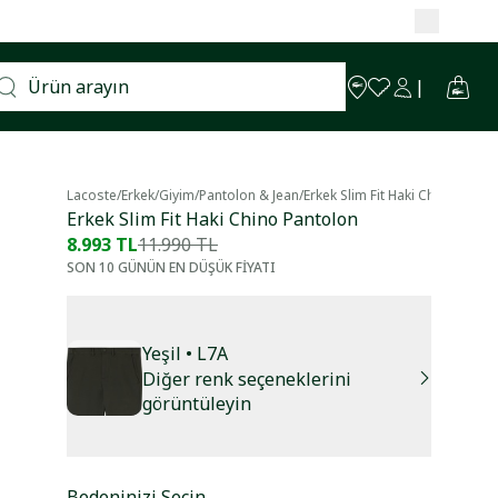
Lacoste
/
Erkek
/
Giyim
/
Pantolon & Jean
/
Erkek Slim Fit Haki Chino Panto
Erkek Slim Fit Haki Chino Pantolon
8.993 TL
11.990 TL
SON 10 GÜNÜN EN DÜŞÜK FİYATI
Yeşil
• L7A
Diğer renk seçeneklerini
görüntüleyin
Bedeninizi Seçin