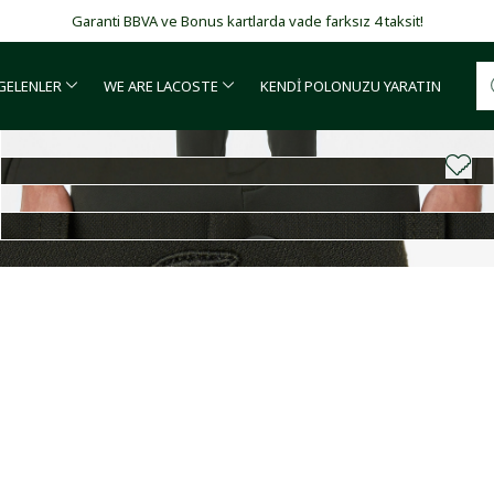
Garanti BBVA ve Bonus kartlarda vade farksız 4 taksit!
 GELENLER
WE ARE LACOSTE
KENDİ POLONUZU YARATIN