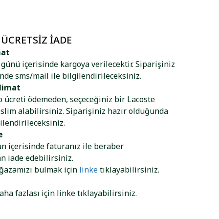
 ÜCRETSIZ İADE
mat
ş günü içerisinde kargoya verilecektir. Siparişiniz
nde sms/mail ile bilgilendirileceksiniz.
limat
go ücreti ödemeden, seçeceğiniz bir Lacoste
lim alabilirsiniz. Siparişiniz hazır olduğunda
ilendirileceksiniz.
e
ün içerisinde faturanız ile beraber
 iade edebilirsiniz.
ağazamızı bulmak için
linke
tıklayabilirsiniz.
aha fazlası için
linke
tıklayabilirsiniz.