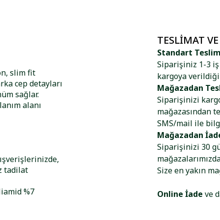
TESLIMAT VE
Standart Tesli
Siparişiniz 1-3 i
, slim fit
kargoya verildiği
arka cep detayları
Mağazadan Tes
nüm sağlar.
Siparişinizi kar
llanım alanı
mağazasından tes
SMS/mail ile bilg
Mağazadan İad
Siparişinizi 30 g
mağazalarımızdan
şverişlerinizde,
 tadilat
Size en yakın m
liamid %7
Online İade
ve d