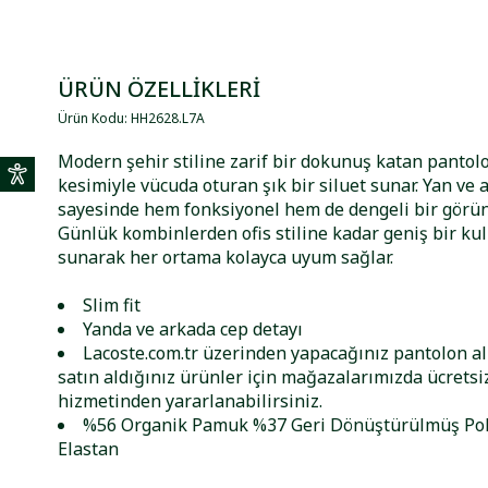
ÜRÜN ÖZELLİKLERİ
Ürün Kodu
:
HH2628
.
L7A
Modern şehir stiline zarif bir dokunuş katan pantolon
kesimiyle vücuda oturan şık bir siluet sunar. Yan ve 
sayesinde hem fonksiyonel hem de dengeli bir görü
Günlük kombinlerden ofis stiline kadar geniş bir ku
sunarak her ortama kolayca uyum sağlar.
Slim fit
Yanda ve arkada cep detayı
Lacoste.com.tr üzerinden yapacağınız pantolon alı
satın aldığınız ürünler için mağazalarımızda ücretsiz
hizmetinden yararlanabilirsiniz.
%56 Organik Pamuk %37 Geri Dönüştürülmüş Po
Elastan