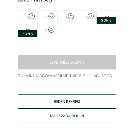
40
42
44
46
48
SON 2
50
52
SON 3
SEPETİNİZE EKLEYİN
TAHMİNİ KARGOYA VERİLME TARİHİ
:
9 - 11 AĞUSTOS
BEDEN REHBERİ
MAĞAZADA BULUN