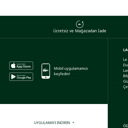
Ücretsiz ve Mağazadan İade
LA
Le
Du
Mobil uygulamamızı
La
keşfedin!
Bi
Giz
Çe
UYGULAMAYI İNDİRİN
ÖD