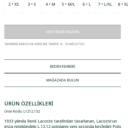
2 • XS
3 • S
4 • M
5 • M/L
6 • L
7 • L/XL
8 • X
SEPETİNİZE EKLEYİN
TAHMİNİ KARGOYA VERİLME TARİHİ
:
8 - 10 AĞUSTOS
BEDEN REHBERİ
MAĞAZADA BULUN
ÜRÜN ÖZELLİKLERİ
Ürün Kodu
:
L1212
.
132
1933 yılında René Lacoste tarafından tasarlanan, Lacoste'un
imza niteliğindeki L.12.12 pololarını yeni sezonda keşfedin! Polo