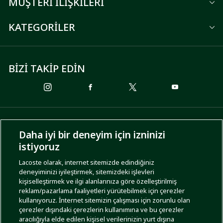
MÜŞTERİ İLİŞKİLERİ
KATEGORİLER
BİZİ TAKİP EDİN
ÖDEME SEÇENEKLERİ
Daha iyi bir deneyim için izninizi
istiyoruz
Lacoste olarak, internet sitemizde edindiğiniz
deneyiminizi iyileştirmek, sitemizdeki işlevleri
KARGO SEÇENEKLERİ
kişiselleştirmek ve ilgi alanlarınıza göre özelleştirilmiş
reklam/pazarlama faaliyetleri yürütebilmek için çerezler
kullanıyoruz. İnternet sitemizin çalışması için zorunlu olan
çerezler dışındaki çerezlerin kullanımına ve bu çerezler
aracılığıyla elde edilen kişisel verilerinizin yurt dışına