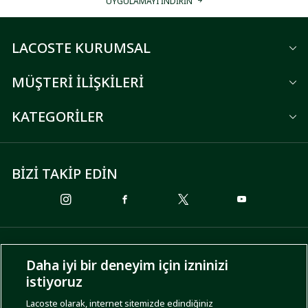
UYGULAMAYI İNDİRİN
LACOSTE KURUMSAL
MÜŞTERİ İLİŞKİLERİ
KATEGORİLER
BİZİ TAKİP EDİN
ÖDEME SEÇENEKLERİ
Daha iyi bir deneyim için izninizi
istiyoruz
Lacoste olarak, internet sitemizde edindiğiniz