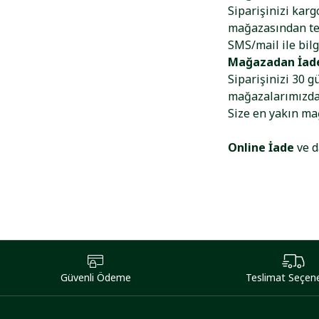
Siparişinizi kar
mağazasından tes
SMS/mail ile bilg
Mağazadan İad
Siparişinizi 30 g
mağazalarımızdan
Size en yakın m
Online İade
ve d
Güvenli Ödeme
Teslimat Seçene