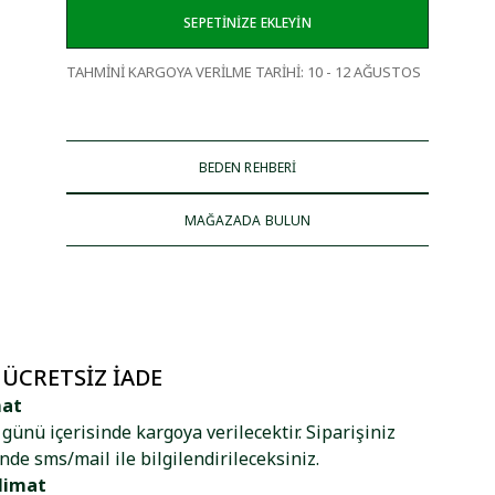
SEPETİNİZE EKLEYİN
TAHMİNİ KARGOYA VERİLME TARİHİ
:
10 - 12 AĞUSTOS
BEDEN REHBERİ
MAĞAZADA BULUN
 ÜCRETSIZ İADE
mat
ş günü içerisinde kargoya verilecektir. Siparişiniz
nde sms/mail ile bilgilendirileceksiniz.
limat