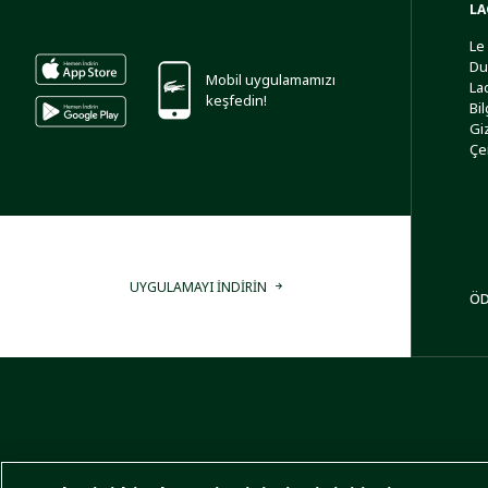
LA
Le
Du
Mobil uygulamamızı
La
keşfedin!
Bi
Giz
Çe
UYGULAMAYI İNDİRİN
ÖD