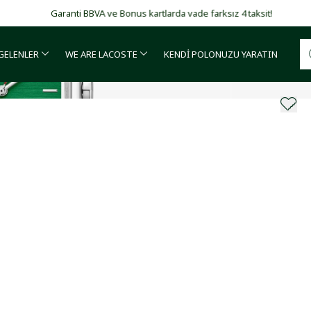
Garanti BBVA ve Bonus kartlarda vade farksız 4 taksit!
 GELENLER
WE ARE LACOSTE
KENDİ POLONUZU YARATIN