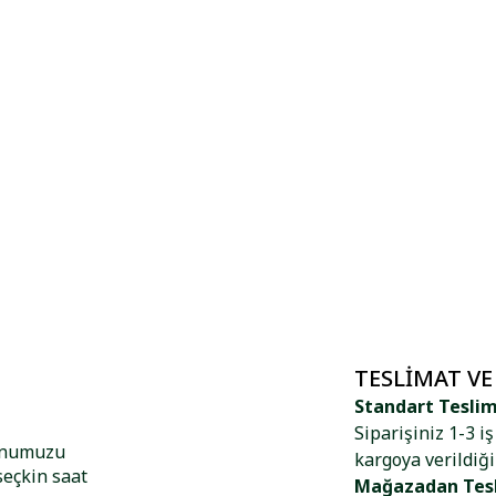
TESLIMAT VE
Standart Tesli
Siparişiniz 1-3 i
yonumuzu
kargoya verildiği
seçkin saat
Mağazadan Tes