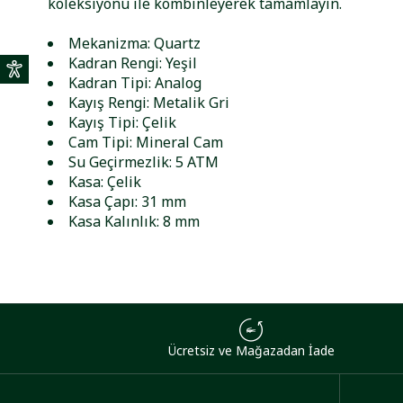
koleksiyonu ile kombinleyerek tamamlayın.
Mekanizma: Quartz
Kadran Rengi: Yeşil
Kadran Tipi: Analog
Kayış Rengi: Metalik Gri
Kayış Tipi: Çelik
Cam Tipi: Mineral Cam
Su Geçirmezlik: 5 ATM
Kasa: Çelik
Kasa Çapı: 31 mm
Kasa Kalınlık: 8 mm
Ücretsiz ve Mağazadan İade