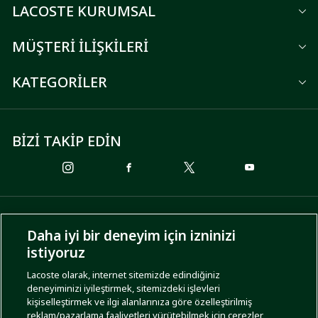
LACOSTE KURUMSAL
MÜŞTERİ İLİŞKİLERİ
KATEGORİLER
BİZİ TAKİP EDİN
ÖDEME SEÇENEKLERİ
Daha iyi bir deneyim için izninizi
istiyoruz
Lacoste olarak, internet sitemizde edindiğiniz
deneyiminizi iyileştirmek, sitemizdeki işlevleri
KARGO SEÇENEKLERİ
kişiselleştirmek ve ilgi alanlarınıza göre özelleştirilmiş
reklam/pazarlama faaliyetleri yürütebilmek için çerezler