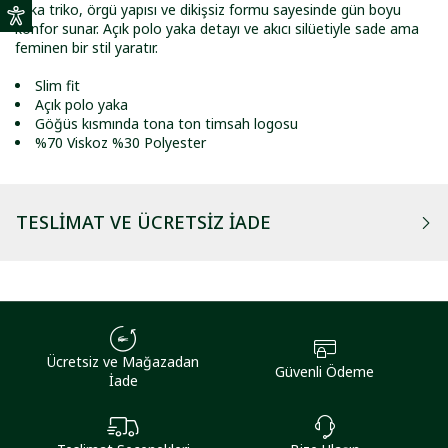
yaka triko, örgü yapısı ve dikişsiz formu sayesinde gün boyu
konfor sunar. Açık polo yaka detayı ve akıcı silüetiyle sade ama
feminen bir stil yaratır.
Slim fit
Açık polo yaka
Göğüs kısmında tona ton timsah logosu
%70 Viskoz %30 Polyester
TESLIMAT VE ÜCRETSIZ İADE
Ücretsiz ve Mağazadan
Güvenli Ödeme
İade