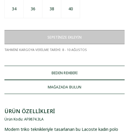
34
36
38
40
SEPETİNİZE EKLEYİN
TAHMİNİ KARGOYA VERİLME TARİHİ
:
8 - 10 AĞUSTOS
BEDEN REHBERİ
MAĞAZADA BULUN
ÜRÜN ÖZELLİKLERİ
Ürün Kodu
:
AF9874
.
3LA
Modern triko teknikleriyle tasarlanan bu Lacoste kadın polo