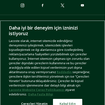
ÖDEME SEÇENEKLERİ
Daha iyi bir deneyim için izninizi
istiyoruz
Lacoste olarak, internet sitemizde edindiğiniz
deneyiminizi iyileştirmek, sitemizdeki işlevleri
KARGO SEÇENEKLERİ
kişiselleştirmek ve ilgi alanlarınıza göre özelleştirilmiş
reklam/pazarlama faaliyetleri yürütebilmek için çerezler
kullanıyoruz. İnternet sitemizin çalışması için zorunlu olan
çerezler dışındaki çerezlerin kullanımına ve bu çerezler
aracılığıyla elde edilen kişisel verilerinizin yurt dışına
aktarılmasına onay vermiyorsanız
Reddedin
seçeneğine;
çerezlere ilişkin tercihlerinizi yönetmek için ise “Çerezleri
Yönetin” butonuna tıklayabilirsiniz. Çerezler ile kişisel
İşlem Rehberi
Site Haritası
Kullanım Şartları
Gizlilik Politikası
Türkiye
verilerinizin işlenmesine dair detaylı bilgi almak için
Lacoste Website Çerez Politikamızı
ziyaret
edebilirsiniz.
Daha Fazla Bilgi
Çerezleri Yönetin
Kabul Edin