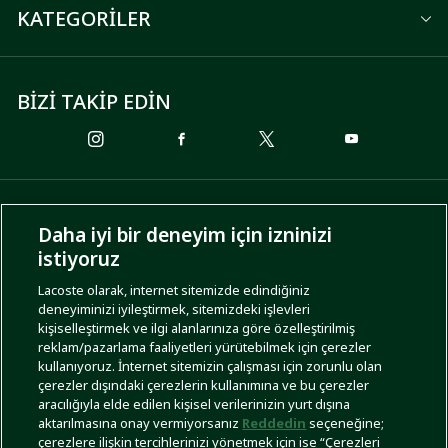
KATEGORİLER
BİZİ TAKİP EDİN
ÖDEME SEÇENEKLERİ
Daha iyi bir deneyim için izninizi
istiyoruz
Lacoste olarak, internet sitemizde edindiğiniz
deneyiminizi iyileştirmek, sitemizdeki işlevleri
KARGO SEÇENEKLERİ
kişiselleştirmek ve ilgi alanlarınıza göre özelleştirilmiş
reklam/pazarlama faaliyetleri yürütebilmek için çerezler
kullanıyoruz. İnternet sitemizin çalışması için zorunlu olan
çerezler dışındaki çerezlerin kullanımına ve bu çerezler
aracılığıyla elde edilen kişisel verilerinizin yurt dışına
aktarılmasına onay vermiyorsanız
Reddedin
seçeneğine;
çerezlere ilişkin tercihlerinizi yönetmek için ise “Çerezleri