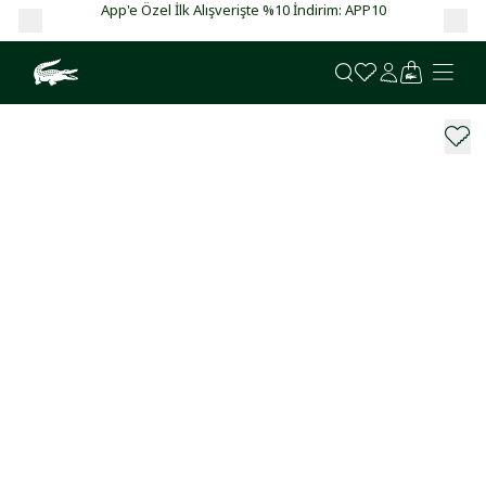
App'e Özel İlk Alışverişte %10 İndirim: APP10
Ga