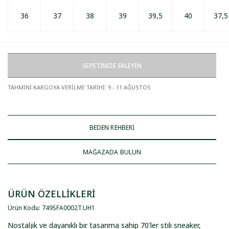
36
37
38
39
39,5
40
37,5
SEPETİNİZE EKLEYİN
TAHMİNİ KARGOYA VERİLME TARİHİ
:
9 - 11 AĞUSTOS
BEDEN REHBERİ
MAĞAZADA BULUN
ÜRÜN ÖZELLİKLERİ
Ürün Kodu
:
749SFA0002T
.
UH1
Nostaljik ve dayanıklı bir tasarıma sahip 70'ler stili sneaker,