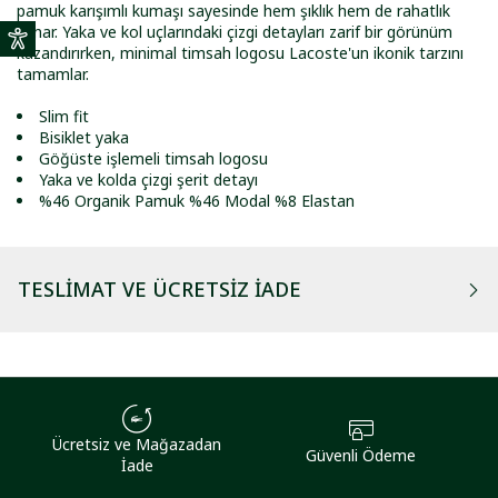
pamuk karışımlı kumaşı sayesinde hem şıklık hem de rahatlık
sunar. Yaka ve kol uçlarındaki çizgi detayları zarif bir görünüm
kazandırırken, minimal timsah logosu Lacoste'un ikonik tarzını
tamamlar.
Slim fit
Bisiklet yaka
Göğüste işlemeli timsah logosu
Yaka ve kolda çizgi şerit detayı
%46 Organik Pamuk %46 Modal %8 Elastan
TESLIMAT VE ÜCRETSIZ İADE
Ücretsiz ve Mağazadan
Güvenli Ödeme
İade