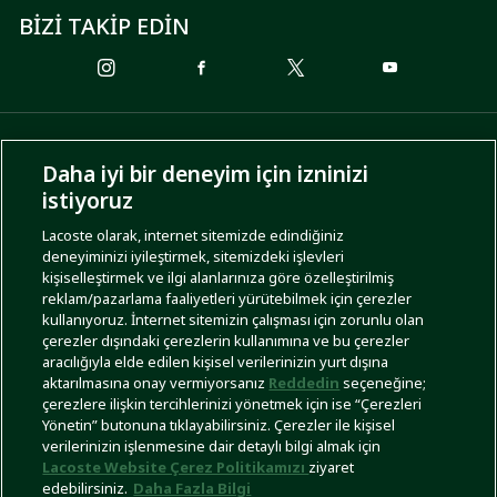
BİZİ TAKİP EDİN
ÖDEME SEÇENEKLERİ
Daha iyi bir deneyim için izninizi
istiyoruz
Lacoste olarak, internet sitemizde edindiğiniz
deneyiminizi iyileştirmek, sitemizdeki işlevleri
KARGO SEÇENEKLERİ
kişiselleştirmek ve ilgi alanlarınıza göre özelleştirilmiş
reklam/pazarlama faaliyetleri yürütebilmek için çerezler
kullanıyoruz. İnternet sitemizin çalışması için zorunlu olan
çerezler dışındaki çerezlerin kullanımına ve bu çerezler
aracılığıyla elde edilen kişisel verilerinizin yurt dışına
aktarılmasına onay vermiyorsanız
Reddedin
seçeneğine;
çerezlere ilişkin tercihlerinizi yönetmek için ise “Çerezleri
Yönetin” butonuna tıklayabilirsiniz. Çerezler ile kişisel
İşlem Rehberi
Site Haritası
Kullanım Şartları
Gizlilik Politikası
Türkiye
verilerinizin işlenmesine dair detaylı bilgi almak için
Lacoste Website Çerez Politikamızı
ziyaret
edebilirsiniz.
Daha Fazla Bilgi