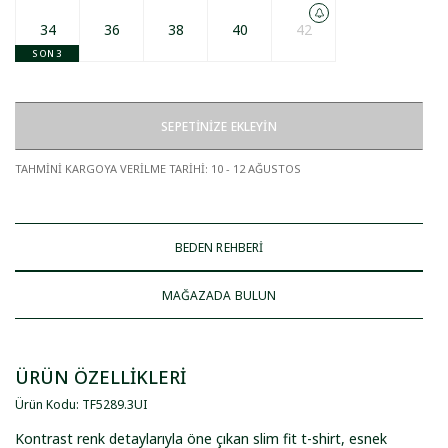
34
36
38
40
42
SON 3
SEPETİNİZE EKLEYİN
TAHMİNİ KARGOYA VERİLME TARİHİ
:
10 - 12 AĞUSTOS
BEDEN REHBERİ
MAĞAZADA BULUN
ÜRÜN ÖZELLİKLERİ
Ürün Kodu
:
TF5289
.
3UI
Kontrast renk detaylarıyla öne çıkan slim fit t-shirt, esnek