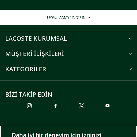
UYGULAMAYI İNDİRİN
LACOSTE KURUMSAL
MÜŞTERİ İLİŞKİLERİ
KATEGORİLER
BİZİ TAKİP EDİN
ÖDEME SEÇENEKLERİ
Daha iyi bir deneyim için izninizi