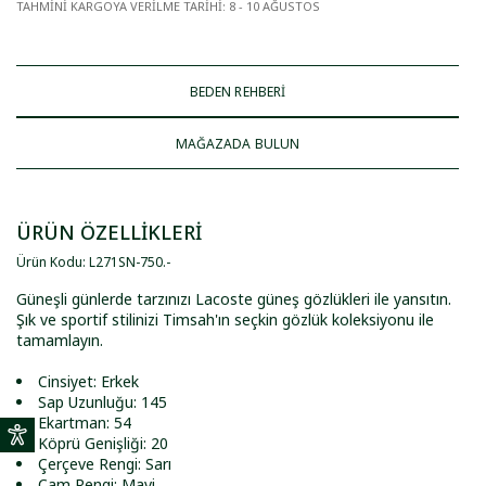
TAHMİNİ KARGOYA VERİLME TARİHİ
:
8 - 10 AĞUSTOS
BEDEN REHBERİ
MAĞAZADA BULUN
ÜRÜN ÖZELLİKLERİ
Ürün Kodu
:
L271SN-750
.
-
Güneşli günlerde tarzınızı Lacoste güneş gözlükleri ile yansıtın.
Şık ve sportif stilinizi Timsah'ın seçkin gözlük koleksiyonu ile
tamamlayın.
Cinsiyet: Erkek
Sap Uzunluğu: 145
Ekartman: 54
Köprü Genişliği: 20
Çerçeve Rengi: Sarı
Cam Rengi: Mavi