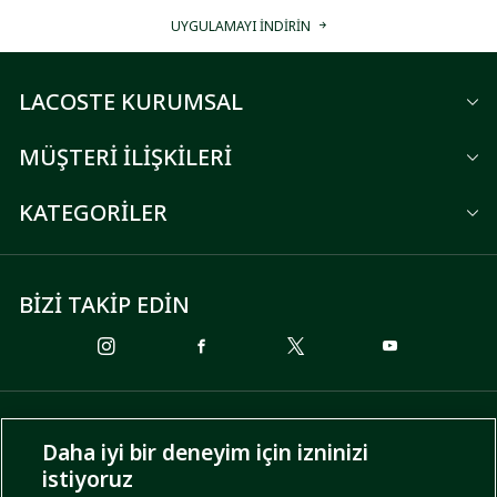
UYGULAMAYI İNDİRİN
LACOSTE KURUMSAL
MÜŞTERİ İLİŞKİLERİ
KATEGORİLER
BİZİ TAKİP EDİN
ÖDEME SEÇENEKLERİ
Daha iyi bir deneyim için izninizi
istiyoruz