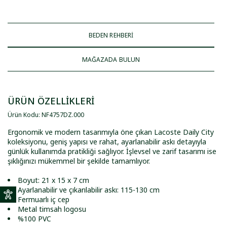
BEDEN REHBERİ
MAĞAZADA BULUN
ÜRÜN ÖZELLİKLERİ
Ürün Kodu
:
NF4757DZ
.
000
Ergonomik ve modern tasarımıyla öne çıkan Lacoste Daily City
koleksiyonu, geniş yapısı ve rahat, ayarlanabilir askı detayıyla
günlük kullanımda pratikliği sağlıyor. İşlevsel ve zarif tasarımı ise
şıklığınızı mükemmel bir şekilde tamamlıyor.
Boyut: 21 x 15 x 7 cm
Ayarlanabilir ve çıkarılabilir askı: 115-130 cm
Fermuarlı iç cep
Metal timsah logosu
%100 PVC