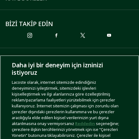
BİZİ TAKİP EDİN
ÖDEME SEÇENEKLERİ
Daha iyi bir deneyim için izninizi
istiyoruz
Lacoste olarak, internet sitemizde edindiğiniz
deneyiminizi iyileştirmek, sitemizdeki işlevleri
KARGO SEÇENEKLERİ
kişiselleştirmek ve ilgi alanlarınıza göre özelleştirilmiş
reklam/pazarlama faaliyetleri yürütebilmek için çerezler
kullanıyoruz. İnternet sitemizin çalışması için zorunlu olan
çerezler dışındaki çerezlerin kullanımına ve bu çerezler
aracılığıyla elde edilen kişisel verilerinizin yurt dışına
aktarılmasına onay vermiyorsanız
Reddedin
seçeneğine;
çerezlere ilişkin tercihlerinizi yönetmek için ise “Çerezleri
Yönetin” butonuna tıklayabilirsiniz. Çerezler ile kişisel
İşlem Rehberi
Site Haritası
Kullanım Şartları
Gizlilik Politikası
Türkiye