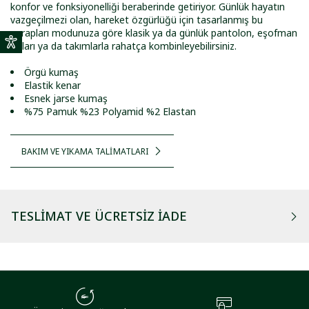
konfor ve fonksiyonelliği beraberinde getiriyor. Günlük hayatın
vazgeçilmezi olan, hareket özgürlüğü için tasarlanmış bu
çorapları modunuza göre klasik ya da günlük pantolon, eşofman
altları ya da takımlarla rahatça kombinleyebilirsiniz.
Örgü kumaş
Elastik kenar
Esnek jarse kumaş
%75 Pamuk %23 Polyamid %2 Elastan
BAKIM VE YIKAMA TALİMATLARI
TESLIMAT VE ÜCRETSIZ İADE