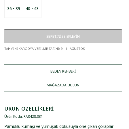
36 • 39
40 • 43
SEPETİNİZE EKLEYİN
TAHMİNİ KARGOYA VERİLME TARİHİ
:
9 - 11 AĞUSTOS
BEDEN REHBERİ
MAĞAZADA BULUN
ÜRÜN ÖZELLİKLERİ
Ürün Kodu
:
RA0428
.
031
Pamuklu kumaşı ve yumuşak dokusuyla öne çıkan çoraplar