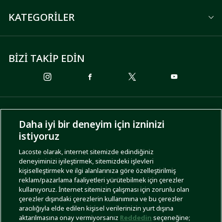
KATEGORİLER
BİZİ TAKİP EDİN
ÖDEME SEÇENEKLERİ
Daha iyi bir deneyim için izninizi
istiyoruz
Lacoste olarak, internet sitemizde edindiğiniz
deneyiminizi iyileştirmek, sitemizdeki işlevleri
KARGO SEÇENEKLERİ
kişiselleştirmek ve ilgi alanlarınıza göre özelleştirilmiş
reklam/pazarlama faaliyetleri yürütebilmek için çerezler
kullanıyoruz. İnternet sitemizin çalışması için zorunlu olan
çerezler dışındaki çerezlerin kullanımına ve bu çerezler
aracılığıyla elde edilen kişisel verilerinizin yurt dışına
aktarılmasına onay vermiyorsanız
Reddedin
seçeneğine;