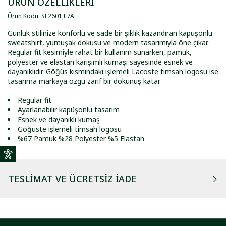
ÜRÜN ÖZELLİKLERİ
Ürün Kodu
:
SF2601
.
L7A
Günlük stilinize konforlu ve sade bir şıklık kazandıran kapüşonlu
sweatshirt, yumuşak dokusu ve modern tasarımıyla öne çıkar.
Regular fit kesimiyle rahat bir kullanım sunarken, pamuk,
polyester ve elastan karışımlı kumaşı sayesinde esnek ve
dayanıklıdır. Göğüs kısmındaki işlemeli Lacoste timsah logosu ise
tasarıma markaya özgü zarif bir dokunuş katar.
Regular fit
Ayarlanabilir kapüşonlu tasarım
Esnek ve dayanıklı kumaş
Göğüste işlemeli timsah logosu
%67 Pamuk %28 Polyester %5 Elastan
TESLIMAT VE ÜCRETSIZ İADE