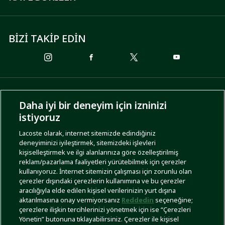
BİZİ TAKİP EDİN
ÖDEME SEÇENEKLERİ
Daha iyi bir deneyim için izninizi
istiyoruz
Lacoste olarak, internet sitemizde edindiğiniz
deneyiminizi iyileştirmek, sitemizdeki işlevleri
KARGO SEÇENEKLERİ
kişiselleştirmek ve ilgi alanlarınıza göre özelleştirilmiş
reklam/pazarlama faaliyetleri yürütebilmek için çerezler
kullanıyoruz. İnternet sitemizin çalışması için zorunlu olan
çerezler dışındaki çerezlerin kullanımına ve bu çerezler
aracılığıyla elde edilen kişisel verilerinizin yurt dışına
aktarılmasına onay vermiyorsanız
Reddedin
seçeneğine;
çerezlere ilişkin tercihlerinizi yönetmek için ise “Çerezleri
Yönetin” butonuna tıklayabilirsiniz. Çerezler ile kişisel
İşlem Rehberi
Site Haritası
Kullanım Şartları
Gizlilik Politikası
Türkiye