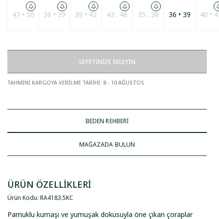
47 • 50
36 • 39
39 • 42
43 . 46
35 . 38
36 • 39
40 • 4
SEPETİNİZE EKLEYİN
TAHMİNİ KARGOYA VERİLME TARİHİ
:
8 - 10 AĞUSTOS
BEDEN REHBERİ
MAĞAZADA BULUN
ÜRÜN ÖZELLİKLERİ
Ürün Kodu
:
RA4183
.
5KC
Pamuklu kumaşı ve yumuşak dokusuyla öne çıkan çoraplar