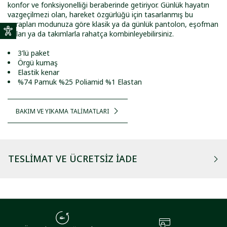
konfor ve fonksiyonelliği beraberinde getiriyor. Günlük hayatın
vazgeçilmezi olan, hareket özgürlüğü için tasarlanmış bu
çorapları modunuza göre klasik ya da günlük pantolon, eşofman
altları ya da takımlarla rahatça kombinleyebilirsiniz.
3'lü paket
Örgü kumaş
Elastik kenar
%74 Pamuk %25 Poliamid %1 Elastan
BAKIM VE YIKAMA TALİMATLARI
TESLIMAT VE ÜCRETSIZ İADE