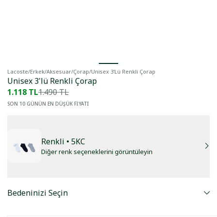
Lacoste
/
Erkek
/
Aksesuar
/
Çorap
/
Unisex 3'lü Renkli Çorap
Unisex 3'lü Renkli Çorap
1.118 TL
1.490 TL
SON 10 GÜNÜN EN DÜŞÜK FİYATI
Renkli
• 5KC
Diğer renk seçeneklerini görüntüleyin
Bedeninizi Seçin