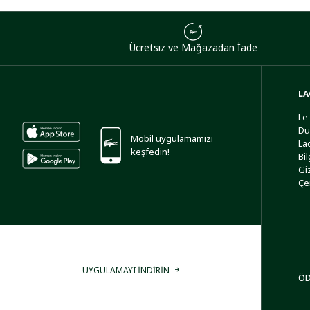
Ücretsiz ve Mağazadan İade
LA
Le
Du
Mobil uygulamamızı
La
keşfedin!
Bi
Giz
Çe
UYGULAMAYI İNDİRİN
ÖD