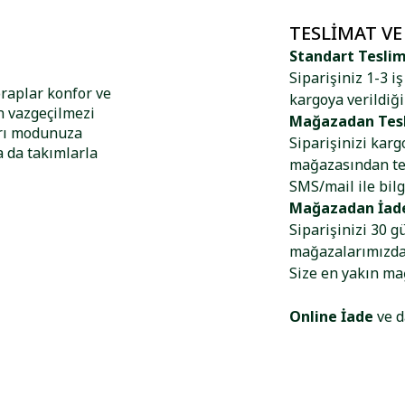
TESLIMAT VE
Standart Tesli
Siparişiniz 1-3 i
raplar konfor ve
kargoya verildiği
n vazgeçilmezi
Mağazadan Tes
arı modunuza
Siparişinizi kar
a da takımlarla
mağazasından tes
SMS/mail ile bilg
Mağazadan İad
Siparişinizi 30 g
mağazalarımızdan
Size en yakın m
Online İade
ve d