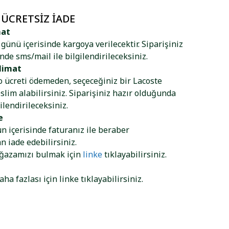
 ÜCRETSIZ İADE
mat
ş günü içerisinde kargoya verilecektir. Siparişiniz
nde sms/mail ile bilgilendirileceksiniz.
limat
go ücreti ödemeden, seçeceğiniz bir Lacoste
lim alabilirsiniz. Siparişiniz hazır olduğunda
ilendirileceksiniz.
e
ün içerisinde faturanız ile beraber
 iade edebilirsiniz.
ağazamızı bulmak için
linke
tıklayabilirsiniz.
aha fazlası için
linke
tıklayabilirsiniz.