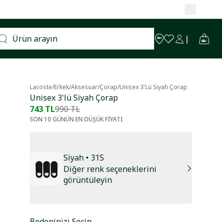
Lacoste
/
Erkek
/
Aksesuar
/
Çorap
/
Unisex 3'lü Siyah Çorap
Unisex 3'lü Siyah Çorap
743 TL
990 TL
SON 10 GÜNÜN EN DÜŞÜK FİYATI
Siyah
• 31S
Diğer renk seçeneklerini
görüntüleyin
Bedeninizi Seçin