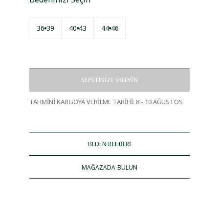
36
39
40
43
44
46
SEPETİNİZE EKLEYİN
TAHMİNİ KARGOYA VERİLME TARİHİ
:
8 - 10 AĞUSTOS
BEDEN REHBERİ
MAĞAZADA BULUN