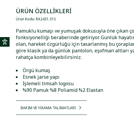
ÜRÜN ÖZELLİKLERİ
Ürün Kodu
:
RA2431
.
31S
Pamuklu kumaşı ve yumuşak dokusuyla öne çıkan ço
fonksiyonelliği beraberinde getiriyor. Günlük hayatı
olan, hareket özgürlüğü için tasarlanmış bu çorapl
göre klasik ya da günlük pantolon, eşofman altları y
rahatça kombinleyebilirsiniz.
Örgü kumaş
Esnek jarse yapı
İşlemeli timsah logosu
%90 Pamuk %8 Poliamid %2 Elastan
BAKIM VE YIKAMA TALİMATLARI