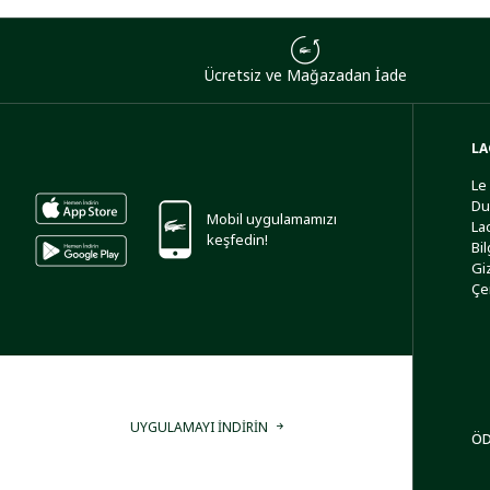
Ücretsiz ve Mağazadan İade
LA
Le
Du
Mobil uygulamamızı
La
keşfedin!
Bi
Giz
Çe
UYGULAMAYI İNDİRİN
ÖD