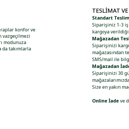
TESLIMAT VE
Standart Tesli
Siparişiniz 1-3 i
raplar konfor ve
kargoya verildiği
n vazgeçilmezi
Mağazadan Tes
arı modunuza
Siparişinizi kar
a da takımlarla
mağazasından tes
SMS/mail ile bilg
Mağazadan İad
Siparişinizi 30 g
mağazalarımızdan
Size en yakın m
Online İade
ve d