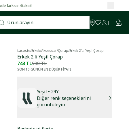
Lacoste
/
Erkek
/
Aksesuar
/
Çorap
/
Erkek 2'li Yeşil Çorap
Erkek 2'li Yeşil Çorap
743 TL
990 TL
SON 10 GÜNÜN EN DÜŞÜK FİYATI
Yeşil
• 29Y
Diğer renk seçeneklerini
görüntüleyin
Bedeninizi Seçin