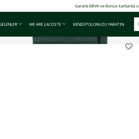
Garanti BBVA ve Bonus kartlarda vade farksız 4 taksit!
 GELENLER
WE ARE LACOSTE
KENDİ POLONUZU YARATIN