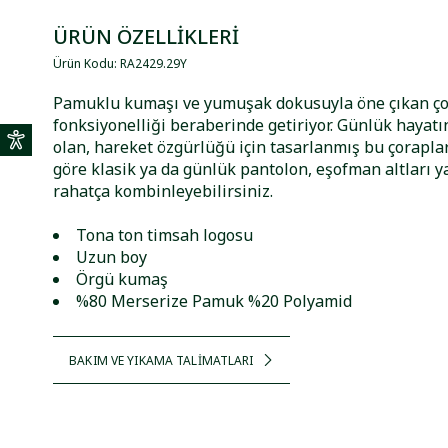
ÜRÜN ÖZELLİKLERİ
Ürün Kodu
:
RA2429
.
29Y
Pamuklu kumaşı ve yumuşak dokusuyla öne çıkan ço
fonksiyonelliği beraberinde getiriyor. Günlük hayatı
olan, hareket özgürlüğü için tasarlanmış bu çorapl
göre klasik ya da günlük pantolon, eşofman altları y
rahatça kombinleyebilirsiniz.
Tona ton timsah logosu
Uzun boy
Örgü kumaş
%80 Merserize Pamuk %20 Polyamid
BAKIM VE YIKAMA TALİMATLARI