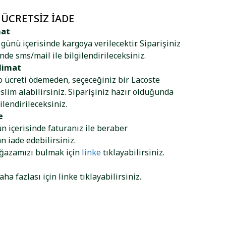
 ÜCRETSIZ İADE
mat
ş günü içerisinde kargoya verilecektir. Siparişiniz
nde sms/mail ile bilgilendirileceksiniz.
limat
go ücreti ödemeden, seçeceğiniz bir Lacoste
lim alabilirsiniz. Siparişiniz hazır olduğunda
ilendirileceksiniz.
e
ün içerisinde faturanız ile beraber
 iade edebilirsiniz.
ağazamızı bulmak için
linke
tıklayabilirsiniz.
aha fazlası için
linke
tıklayabilirsiniz.