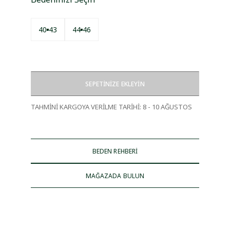
40
43
44
46
SEPETİNİZE EKLEYİN
TAHMİNİ KARGOYA VERİLME TARİHİ
:
8 - 10 AĞUSTOS
BEDEN REHBERİ
MAĞAZADA BULUN