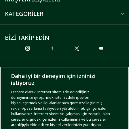
KATEGORİLER
BİZİ TAKİP EDİN
ÖDEME SEÇENEKLERİ
Daha iyi bir deneyim için izninizi
istiyoruz
Lacoste olarak, internet sitemizde edindiğiniz
deneyiminizi iyileştirmek, sitemizdeki işlevleri
KARGO SEÇENEKLERİ
kişiselleştirmek ve ilgi alanlarınıza göre özelleştirilmiş
reklam/pazarlama faaliyetleri yürütebilmek için çerezler
kullanıyoruz. İnternet sitemizin çalışması için zorunlu olan
çerezler dışındaki çerezlerin kullanımına ve bu çerezler
aracılığıyla elde edilen kişisel verilerinizin yurt dışına