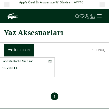
 %10 İndirim: APP10
Garanti BBVA ve Bonus kartlarda vade farksı
Yaz Aksesuarları
FILTRELEYIN
1
SONUÇ
Lacoste Kadın Gri Saat
13.700 TL
1