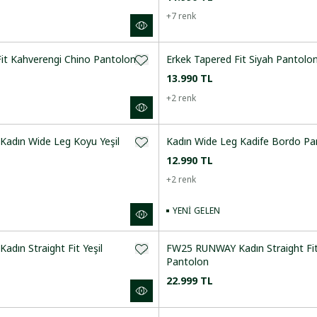
+
7
renk
Fit Kahverengi Chino Pantolon
Erkek Tapered Fit Siyah Pantolo
13.990 TL
+
2
renk
adın Wide Leg Koyu Yeşil
Kadın Wide Leg Kadife Bordo Pa
12.990 TL
+
2
renk
YENI GELEN
dın Straight Fit Yeşil
FW25 RUNWAY Kadın Straight Fit 
Pantolon
22.999 TL