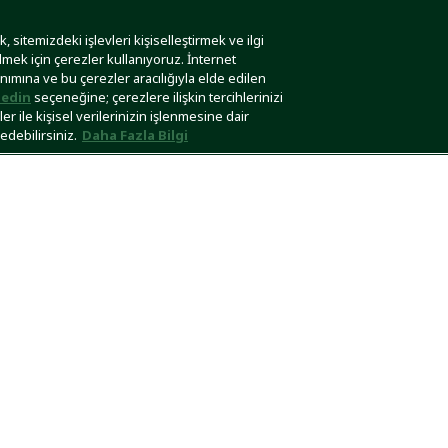
 sitemizdeki işlevleri kişiselleştirmek ve ilgi
lmek için çerezler kullanıyoruz. İnternet
anımına ve bu çerezler aracılığıyla elde edilen
edin
seçeneğine; çerezlere ilişkin tercihlerinizi
r ile kişisel verilerinizin işlenmesine dair
edebilirsiniz.
Daha Fazla Bilgi
Güvenli Ödeme
Teslimat Seçene
COSTE KURUMSAL
MÜŞTERİ İLİŞKİLERİ
 Club Lacoste
Sıkça Sorulan Sorular
rable Elegance
Kolay İade
coste Grubu
Çerez Ayarları
lgi Toplumu Hizmetleri
Sipariş Takibi