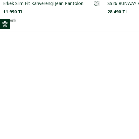
DESEN
Erkek Slim Fit Kahverengi Jean Pantolon
SS26 RUNWAY K
11.990 TL
28.490 TL
+
8
renk