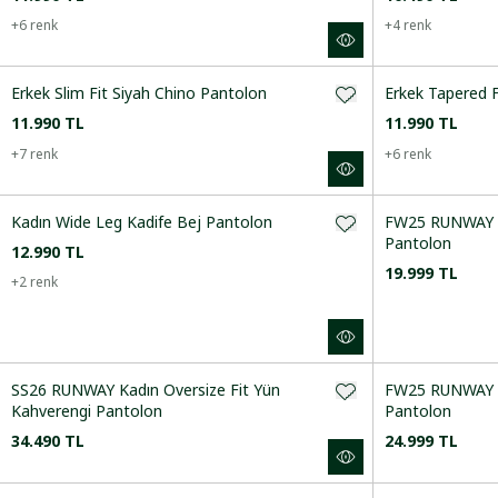
Yeni Gelenler
+
6
renk
+
4
renk
Erkek Slim Fit Siyah Chino Pantolon
Erkek Tapered 
CINSIYET
11.990 TL
11.990 TL
+
7
renk
+
6
renk
KATEGORI
Kadın Wide Leg Kadife Bej Pantolon
FW25 RUNWAY K
Pantolon
12.990 TL
BEDEN
19.999 TL
+
2
renk
RENK
SS26 RUNWAY Kadın Oversize Fit Yün
FW25 RUNWAY Ka
Kahverengi Pantolon
Pantolon
FIT
34.490 TL
24.999 TL