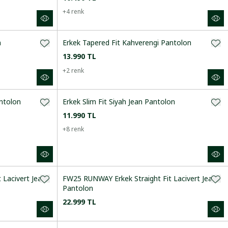
+
4
renk
n
Erkek Tapered Fit Kahverengi Pantolon
13.990 TL
+
2
renk
ntolon
Erkek Slim Fit Siyah Jean Pantolon
11.990 TL
+
8
renk
Lacivert Jean
FW25 RUNWAY Erkek Straight Fit Lacivert Jean
Pantolon
22.999 TL