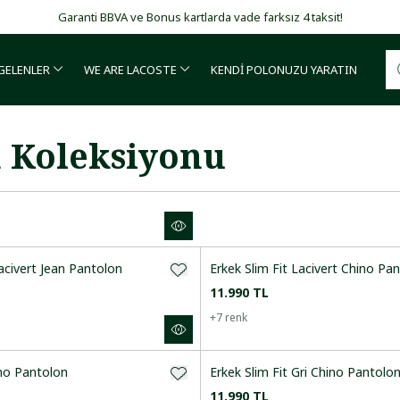
Garanti BBVA ve Bonus kartlarda vade farksız 4 taksit!
 GELENLER
WE ARE LACOSTE
KENDİ POLONUZU YARATIN
n Koleksiyonu
Lacivert Jean Pantolon
Erkek Slim Fit Lacivert Chino Pa
11.990 TL
+
7
renk
ino Pantolon
Erkek Slim Fit Gri Chino Pantolo
11.990 TL