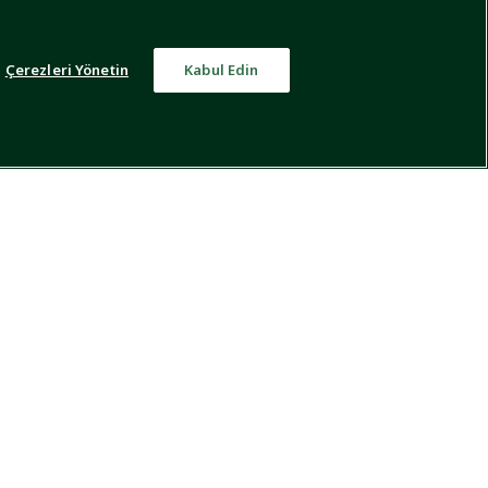
Çerezleri Yönetin
Kabul Edin
kleri
Bize Ulaşın
KATEGORİLER
BİZİ TAKİP EDİN
Erkek Polo Modelleri
Instagram
Kadın Çanta Modelleri
Facebook
Erkek Ayakkabı Modelleri
X
Kadın Ayakkabı Modelleri
Youtube