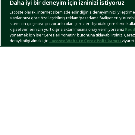
Daha iyi bir deneyim için izninizi istiyoruz
Lacoste olarak, internet sitemizde edindiğiniz deneyiminizi iyileştirmek,
alanlarınıza göre özelleştirilmiş reklam/pazarlama faaliyetleri yürütebi
sitemizin çalışması için zorunlu olan çerezler dışındaki çerezlerin kull
kişisel verilerinizin yurt dışına aktarılmasına onay vermiyorsanız
Redd
yönetmek için ise “Çerezleri Yönetin” butonuna tıklayabilirsiniz. Çerezle
detaylı bilgi almak için
Lacoste Website Çerez Politikamızı
ziyaret 
Ücretsiz ve Mağazadan İade
LA
Le
Du
Mobil uygulamamızı
La
keşfedin!
Bi