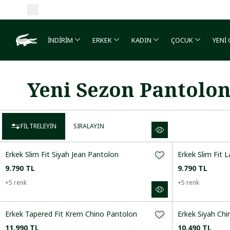
İNDİRİM
ERKEK
KADIN
ÇOCUK
YENİ
Yeni Sezon Pantolo
FILTRELEYIN
SIRALAYIN
Erkek Slim Fit Siyah Jean Pantolon
Erkek Slim Fit 
9.790 TL
9.790 TL
+
5
renk
+
5
renk
Önerilenler
Artan Fiyat
Erkek Tapered Fit Krem Chino Pantolon
Erkek Siyah Ch
Azalan Fiyat
11.990 TL
10.490 TL