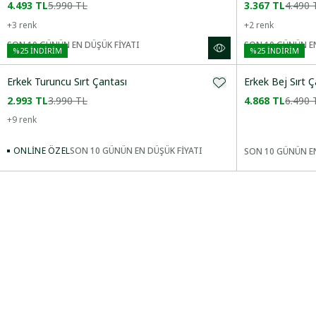
4.493 TL
5.990 TL
3.367 TL
4.490 
+
3
renk
+
2
renk
SON 10 GÜNÜN EN DÜŞÜK FİYATI
SON 10 GÜNÜN EN
%
25
İNDİRİM
%
25
İNDİRİM
Erkek Turuncu Sırt Çantası
Erkek Bej Sırt 
2.993 TL
3.990 TL
4.868 TL
6.490 
+
9
renk
ONLINE ÖZEL
SON 10 GÜNÜN EN DÜŞÜK FİYATI
SON 10 GÜNÜN EN