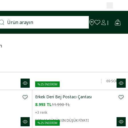
TOP ÇANTASI
CÜZDAN
n
69
SONUÇ
%
25
İNDİRİM
Erkek Deri Bej Postacı Çantası
8.993 TL
11.990 TL
+
3
renk
SON 10 GÜNÜN EN DÜŞÜK FİYATI
%
25
İNDİRİM