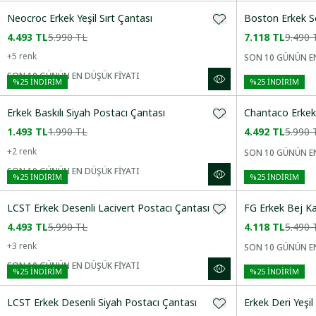
Neocroc Erkek Yeşil Sırt Çantası
Boston Erkek S
Azalan Fiyat
4.493 TL
5.990 TL
7.118 TL
9.490 
Yeni Gelenler
+
5
renk
SON 10 GÜNÜN EN
SON 10 GÜNÜN EN DÜŞÜK FİYATI
%
25
İNDİRİM
%
25
İNDİRİM
CINSIYET
Erkek Baskılı Siyah Postacı Çantası
Chantaco Erkek
1.493 TL
1.990 TL
4.492 TL
5.990 
KATEGORI
+
2
renk
SON 10 GÜNÜN EN
SON 10 GÜNÜN EN DÜŞÜK FİYATI
%
25
İNDİRİM
%
25
İNDİRİM
BEDEN
LCST Erkek Desenli Lacivert Postacı Çantası
FG Erkek Bej Ka
4.493 TL
5.990 TL
4.118 TL
5.490 
RENK
+
3
renk
SON 10 GÜNÜN EN
SON 10 GÜNÜN EN DÜŞÜK FİYATI
%
25
İNDİRİM
%
25
İNDİRİM
DESEN
LCST Erkek Desenli Siyah Postacı Çantası
Erkek Deri Yeşil 