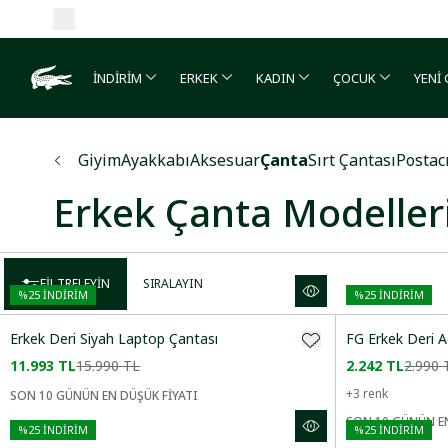
İNDİRİM
ERKEK
KADIN
ÇOCUK
YENİ
TÜM ERKEK ÇANTA
SIRT ÇANT
Giyim
Ayakkabı
Aksesuar
Çanta
Sırt Çantası
Postac
Erkek Çanta Modeller
FILTRELEYIN
SIRALAYIN
%
25
İNDİRİM
%
25
İNDİRİM
Erkek Deri Siyah Laptop Çantası
FG Erkek Deri A
11.993 TL
15.990 TL
2.242 TL
2.990 
+
3
renk
SON 10 GÜNÜN EN DÜŞÜK FİYATI
Önerilenler
SON 10 GÜNÜN EN
%
25
İNDİRİM
%
25
İNDİRİM
Artan Fiyat