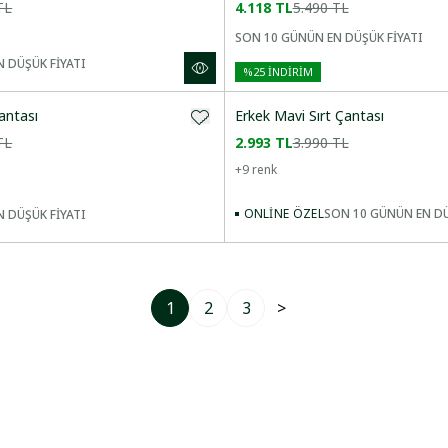
TL
4.118 TL
5.490 TL
SON 10 GÜNÜN EN DÜŞÜK FİYATI
 DÜŞÜK FİYATI
%
25
İNDİRİM
Çantası
Erkek Mavi Sırt Çantası
TL
2.993 TL
3.990 TL
+
9
renk
ONLINE ÖZEL
SON 10 GÜNÜN EN DÜ
 DÜŞÜK FİYATI
1
2
3
>