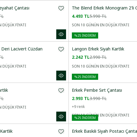
eyahat Çantası
The Blend Erkek Monogram 2'li G
TL
4.493 TL
5.990 TL
 DÜŞÜK FİYATI
SON 10 GÜNÜN EN DÜŞÜK FİYATI
%
25
İNDİRİM
 Deri Lacivert Cüzdan
Langon Erkek Siyah Kartlık
TL
2.242 TL
2.990 TL
 DÜŞÜK FİYATI
SON 10 GÜNÜN EN DÜŞÜK FİYATI
%
25
İNDİRİM
rtlık
Erkek Pembe Sırt Çantası
TL
2.993 TL
3.990 TL
+
9
renk
 DÜŞÜK FİYATI
SON 10 GÜNÜN EN DÜŞÜK FİYATI
%
25
İNDİRİM
Kartlık
Erkek Baskılı Siyah Postacı Çanta