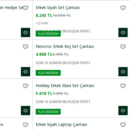
ri Hediye Seti
Erkek Siyah Sırt Çantası
8.243 TL
10.990 TL
+
2
renk
SON 10 GÜNÜN EN DÜŞÜK FİYATI
%
25
İNDİRİM
Neocroc Erkek Bej Sırt Çantası
4.868 TL
6.490 TL
SON 10 GÜNÜN EN DÜŞÜK FİYATI
%
25
İNDİRİM
Holiday Erkek Mavi Sırt Çantası
5.618 TL
7.490 TL
SON 10 GÜNÜN EN DÜŞÜK FİYATI
%
25
İNDİRİM
sı
Erkek Siyah Laptop Çantası