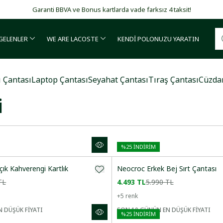
Mağazadan Teslimat seçeneği ile ücretsiz kargo ayrıcalığından yararlanın.
 GELENLER
WE ARE LACOSTE
KENDİ POLONUZU YARATIN
ASI
POSTACI ÇANTASI
LAP
ı Çantası
Laptop Çantası
Seyahat Çantası
Tıraş Çantası
Cüzda
i
%
25
İNDİRİM
çık Kahverengi Kartlık
Neocroc Erkek Bej Sırt Çantası
TL
4.493 TL
5.990 TL
+
5
renk
 DÜŞÜK FİYATI
SON 10 GÜNÜN EN DÜŞÜK FİYATI
%
25
İNDİRİM