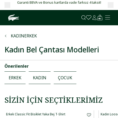
Garanti BBVA ve Bonus kartlarda vade farksız 4 taksit!
KADIN
ERKEK
Kadın Bel Çantası Modelleri
Önerilenler
ERKEK
KADIN
ÇOCUK
SIZIN İÇIN SEÇTIKLERIMIZ
Erkek Classic Fit Bisiklet Yaka Bej T-Shirt
Kadın Loose