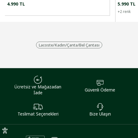
4.990 TL
5.990 TL
+
2
renk
Lacoste
/
Kadın
/
Çanta
/
Bel Çantası
Ücretsiz ve Mağazadan
Güvenli Ödeme
İade
Teslimat Seçenekleri
Bize Ulaşın