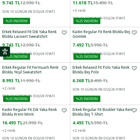
9.743 TL
12.990 TL
11.618 TL
15.490 TL
+
3
renk
SON 10 GÜNÜN EN DÜŞÜK FİYATI
SON 10 GÜNÜN EN DÜŞÜK FİYATI
%
25
İNDİRİM
%
25
İNDİRİM
Erkek Relaxed Fit Dik Yaka Renk
Kadın Regular Fit Renk Bloklu Bej
Bloklu Lacivert Sweatshirt
Gömlek
9.743 TL
12.990 TL
7.492 TL
9.990 TL
SON 10 GÜNÜN EN DÜŞÜK FİYATI
SON 10 GÜNÜN EN DÜŞÜK FİYATI
%
25
İNDİRİM
%
25
İNDİRİM
Erkek Regular Fit Fermuarlı Renk
Erkek Relaxed Fit Polo Yaka Renk
Bloklu Yeşil Sweatshirt
Bloklu Bej Polo
8.993 TL
11.990 TL
6.368 TL
8.490 TL
+
2
renk
SON 10 GÜNÜN EN DÜŞÜK FİYATI
SON 10 GÜNÜN EN DÜŞÜK FİYATI
%
25
İNDİRİM
%
25
İNDİRİM
Kadın Regular Fit Dik Yaka Renk
Erkek Regular Fit Bisiklet Yaka Renk
Bloklu Krem Mont
Bloklu Bej T-Shirt
16.493 TL
21.990 TL
4.493 TL
5.990 TL
+
2
renk
+
2
renk
SON 10 GÜNÜN EN DÜŞÜK FİYATI
SON 10 GÜNÜN EN DÜŞÜK FİYATI