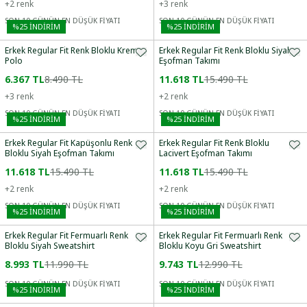
+
2
renk
+
3
renk
SON 10 GÜNÜN EN DÜŞÜK FİYATI
SON 10 GÜNÜN EN DÜŞÜK FİYATI
%
25
İNDİRİM
%
25
İNDİRİM
Erkek Regular Fit Renk Bloklu Krem
Erkek Regular Fit Renk Bloklu Siyah
Polo
Eşofman Takımı
6.367 TL
8.490 TL
11.618 TL
15.490 TL
+
3
renk
+
2
renk
SON 10 GÜNÜN EN DÜŞÜK FİYATI
SON 10 GÜNÜN EN DÜŞÜK FİYATI
%
25
İNDİRİM
%
25
İNDİRİM
Erkek Regular Fit Kapüşonlu Renk
Erkek Regular Fit Renk Bloklu
Bloklu Siyah Eşofman Takımı
Lacivert Eşofman Takımı
11.618 TL
15.490 TL
11.618 TL
15.490 TL
+
2
renk
+
2
renk
SON 10 GÜNÜN EN DÜŞÜK FİYATI
SON 10 GÜNÜN EN DÜŞÜK FİYATI
%
25
İNDİRİM
%
25
İNDİRİM
Erkek Regular Fit Fermuarlı Renk
Erkek Regular Fit Fermuarlı Renk
Bloklu Siyah Sweatshirt
Bloklu Koyu Gri Sweatshirt
8.993 TL
11.990 TL
9.743 TL
12.990 TL
SON 10 GÜNÜN EN DÜŞÜK FİYATI
SON 10 GÜNÜN EN DÜŞÜK FİYATI
%
25
İNDİRİM
%
25
İNDİRİM