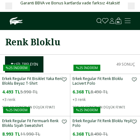
Garanti BBVA ve Bonus kartlarda vade farksız 4 taksit!
Renk Bloklu
FILTRELEYIN
49
SONUÇ
%
25
İNDİRİM
%
25
İNDİRİM
Erkek Regular Fit Bisiklet Yaka Renk
Erkek Regular Fit Renk Bloklu
Bloklu Beyaz T-Shirt
Lacivert Polo
4.493 TL
5.990 TL
6.368 TL
8.490 TL
+
3
renk
+
3
renk
SON 10 GÜNÜN EN DÜŞÜK FİYATI
SON 10 GÜNÜN EN DÜŞÜK FİYATI
%
25
İNDİRİM
%
25
İNDİRİM
Erkek Regular Fit Fermuarlı Renk
Erkek Regular Fit Renk Bloklu Yeşil
Bloklu Siyah Sweatshirt
Polo
8.993 TL
11.990 TL
6.368 TL
8.490 TL