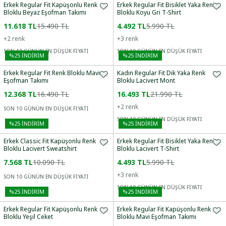
Erkek Regular Fit Kapüşonlu Renk
Erkek Regular Fit Bisiklet Yaka Renk
Bloklu Beyaz Eşofman Takımı
Bloklu Koyu Gri T-Shirt
11.618 TL
15.490 TL
4.492 TL
5.990 TL
+
2
renk
+
3
renk
SON 10 GÜNÜN EN DÜŞÜK FİYATI
SON 10 GÜNÜN EN DÜŞÜK FİYATI
%
25
İNDİRİM
%
25
İNDİRİM
Erkek Regular Fit Renk Bloklu Mavi
Kadın Regular Fit Dik Yaka Renk
Eşofman Takımı
Bloklu Lacivert Mont
12.368 TL
16.490 TL
16.493 TL
21.990 TL
+
2
renk
SON 10 GÜNÜN EN DÜŞÜK FİYATI
SON 10 GÜNÜN EN DÜŞÜK FİYATI
%
25
İNDİRİM
%
25
İNDİRİM
Erkek Classic Fit Kapüşonlu Renk
Erkek Regular Fit Bisiklet Yaka Renk
Bloklu Lacivert Sweatshirt
Bloklu Lacivert T-Shirt
7.568 TL
10.090 TL
4.493 TL
5.990 TL
+
3
renk
SON 10 GÜNÜN EN DÜŞÜK FİYATI
SON 10 GÜNÜN EN DÜŞÜK FİYATI
%
25
İNDİRİM
%
25
İNDİRİM
Erkek Regular Fit Kapüşonlu Renk
Erkek Regular Fit Kapüşonlu Renk
Bloklu Yeşil Ceket
Bloklu Mavi Eşofman Takımı