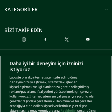
KATEGORİLER
BİZİ TAKİP EDİN
ÖDEME SEÇENEKLERİ
Daha iyi bir deneyim için izninizi
istiyoruz
Lacoste olarak, internet sitemizde edindiğiniz
deneyiminizi iyileştirmek, sitemizdeki işlevleri
KARGO SEÇENEKLERİ
kişiselleştirmek ve ilgi alanlarınıza göre özelleştirilmiş
reklam/pazarlama faaliyetleri yürütebilmek için çerezler
kullanıyoruz. İnternet sitemizin çalışması için zorunlu olan
çerezler dışındaki çerezlerin kullanımına ve bu çerezler
aracılığıyla elde edilen kişisel verilerinizin yurt dışına
aktarılmasına onay vermiyorsanız
Reddedin
seçeneğine;