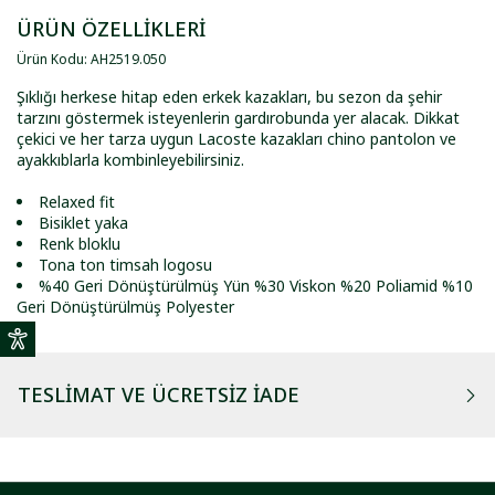
ÜRÜN ÖZELLİKLERİ
Ürün Kodu
:
AH2519
.
050
Şıklığı herkese hitap eden erkek kazakları, bu sezon da şehir
tarzını göstermek isteyenlerin gardırobunda yer alacak. Dikkat
çekici ve her tarza uygun Lacoste kazakları chino pantolon ve
ayakkıblarla kombinleyebilirsiniz.
Relaxed fit
Bisiklet yaka
Renk bloklu
Tona ton timsah logosu
%40 Geri Dönüştürülmüş Yün %30 Viskon %20 Poliamid %10
Geri Dönüştürülmüş Polyester
TESLIMAT VE ÜCRETSIZ İADE