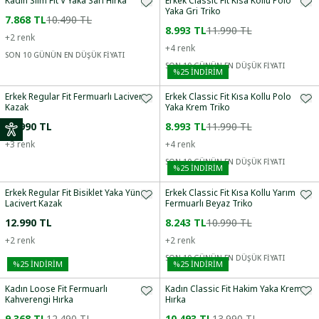
Kadın Slim Fit V Yaka Sarı Hırka
Erkek Classic Fit Kısa Kollu Polo
Yaka Gri Triko
7.868 TL
10.490 TL
8.993 TL
11.990 TL
+
2
renk
+
4
renk
SON 10 GÜNÜN EN DÜŞÜK FİYATI
SON 10 GÜNÜN EN DÜŞÜK FİYATI
%
25
İNDİRİM
Erkek Regular Fit Fermuarlı Lacivert
Erkek Classic Fit Kısa Kollu Polo
Kazak
Yaka Krem Triko
12.990 TL
8.993 TL
11.990 TL
+
3
renk
+
4
renk
SON 10 GÜNÜN EN DÜŞÜK FİYATI
%
25
İNDİRİM
Erkek Regular Fit Bisiklet Yaka Yün
Erkek Classic Fit Kısa Kollu Yarım
Lacivert Kazak
Fermuarlı Beyaz Triko
12.990 TL
8.243 TL
10.990 TL
+
2
renk
+
2
renk
SON 10 GÜNÜN EN DÜŞÜK FİYATI
%
25
İNDİRİM
%
25
İNDİRİM
Kadın Loose Fit Fermuarlı
Kadın Classic Fit Hakim Yaka Krem
Kahverengi Hırka
Hırka
9.368 TL
12.490 TL
10.493 TL
13.990 TL