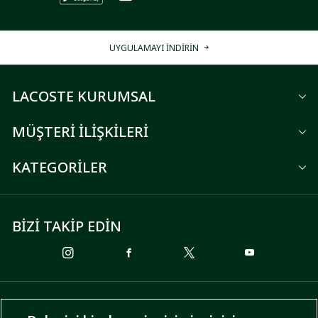
UYGULAMAYI İNDİRİN
LACOSTE KURUMSAL
MÜŞTERİ İLİŞKİLERİ
KATEGORİLER
BİZİ TAKİP EDİN
ÖDEME SEÇENEKLERİ