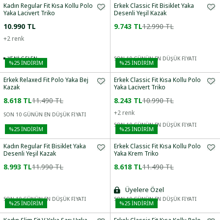
Kadın Regular Fit Kısa Kollu Polo
Erkek Classic Fit Bisiklet Yaka
Yaka Lacivert Triko
Desenli Yeşil Kazak
10.990 TL
9.743 TL
12.990 TL
+
2
renk
YENI GELEN
SON 10 GÜNÜN EN DÜŞÜK FİYATI
%
25
İNDİRİM
%
25
İNDİRİM
Erkek Relaxed Fit Polo Yaka Bej
Erkek Classic Fit Kısa Kollu Polo
Kazak
Yaka Lacivert Triko
8.618 TL
11.490 TL
8.243 TL
10.990 TL
+
2
renk
SON 10 GÜNÜN EN DÜŞÜK FİYATI
SON 10 GÜNÜN EN DÜŞÜK FİYATI
%
25
İNDİRİM
%
25
İNDİRİM
Kadın Regular Fit Bisiklet Yaka
Erkek Classic Fit Kısa Kollu Polo
Desenli Yeşil Kazak
Yaka Krem Triko
8.993 TL
11.990 TL
8.618 TL
11.490 TL
Üyelere Özel
SON 10 GÜNÜN EN DÜŞÜK FİYATI
SON 10 GÜNÜN EN DÜŞÜK FİYATI
%
25
İNDİRİM
%
25
İNDİRİM