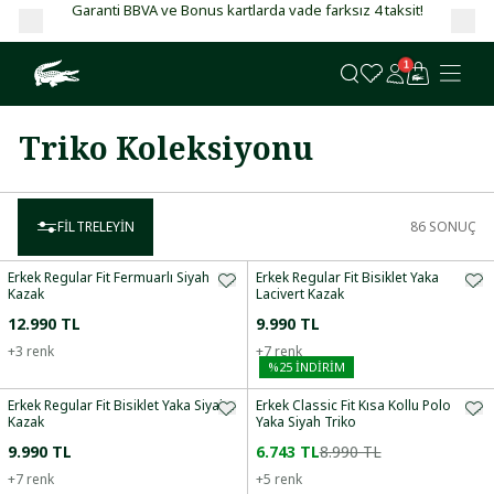
Garanti BBVA ve Bonus kartlarda vade farksız 4 taksit!
1
Triko Koleksiyonu
FILTRELEYIN
86
SONUÇ
Erkek Regular Fit Fermuarlı Siyah
Erkek Regular Fit Bisiklet Yaka
Kazak
Lacivert Kazak
12.990 TL
9.990 TL
+
3
renk
+
7
renk
%
25
İNDİRİM
Erkek Regular Fit Bisiklet Yaka Siyah
Erkek Classic Fit Kısa Kollu Polo
Kazak
Yaka Siyah Triko
9.990 TL
6.743 TL
8.990 TL
+
7
renk
+
5
renk