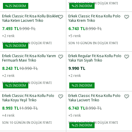
SON 10 GÜNÜN EN DÜŞÜK FİYATI
%
25
İNDİRİM
%
25
İNDİRİM
Erkek Classic Fit Kısa Kollu Bisiklet
Erkek Classic Fit Kısa Kollu Polo
Yaka Keten Lacivert Triko
Yaka Krem Triko
7.493 TL
9.990 TL
6.743 TL
8.990 TL
+
2
renk
+
5
renk
SON 10 GÜNÜN EN DÜŞÜK FİYATI
SON 10 GÜNÜN EN DÜŞÜK FİYATI
%
25
İNDİRİM
Erkek Classic Fit Kısa Kollu Yarım
Erkek Regular Fit Kısa Kollu Polo
Fermuarlı Mavi Triko
Yaka Yün Siyah Triko
8.243 TL
10.990 TL
9.990 TL
+
2
renk
+
2
renk
SON 10 GÜNÜN EN DÜŞÜK FİYATI
%
25
İNDİRİM
%
25
İNDİRİM
Erkek Classic Fit Kısa Kollu Polo
Erkek Classic Fit Kısa Kollu Polo
Yaka Koyu Yeşil Triko
Yaka Lacivert Triko
8.993 TL
11.990 TL
6.743 TL
8.990 TL
+
4
renk
+
5
renk
SON 10 GÜNÜN EN DÜŞÜK FİYATI
SON 10 GÜNÜN EN DÜŞÜK FİYATI
%
25
İNDİRİM