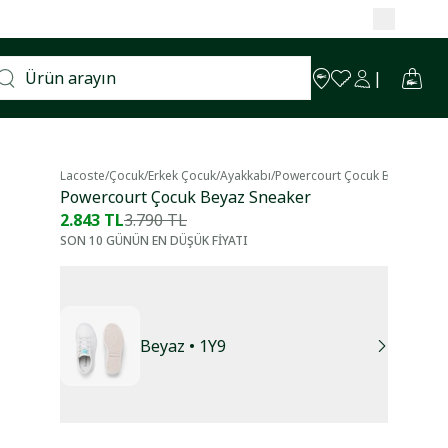
Lacoste
/
Çocuk
/
Erkek Çocuk
/
Ayakkabı
/
Powercourt Çocuk Beyaz Snea
Powercourt Çocuk Beyaz Sneaker
2.843 TL
3.790 TL
SON 10 GÜNÜN EN DÜŞÜK FİYATI
Beyaz
• 1Y9