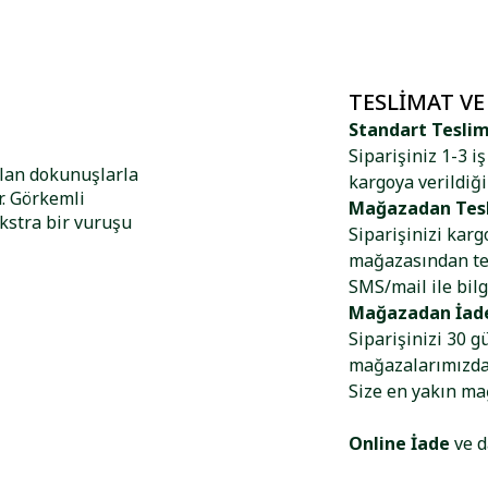
TESLIMAT VE
Standart Tesli
Siparişiniz 1-3 i
alan dokunuşlarla
kargoya verildiği
r. Görkemli
Mağazadan Tes
kstra bir vuruşu
Siparişinizi kar
mağazasından tes
SMS/mail ile bilg
Mağazadan İad
Siparişinizi 30 g
mağazalarımızdan
Size en yakın m
Online İade
ve d