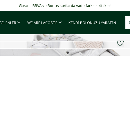
Garanti BBVA ve Bonus kartlarda vade farksız 4 taksit!
 GELENLER
WE ARE LACOSTE
KENDİ POLONUZU YARATIN