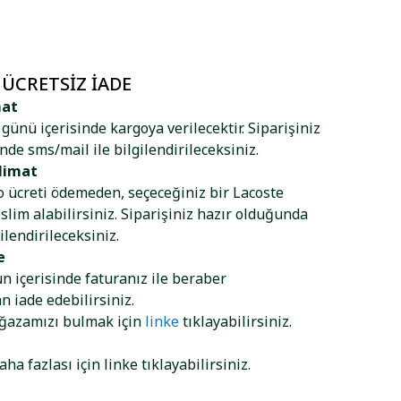
 ÜCRETSIZ İADE
mat
ş günü içerisinde kargoya verilecektir. Siparişiniz
nde sms/mail ile bilgilendirileceksiniz.
limat
go ücreti ödemeden, seçeceğiniz bir Lacoste
lim alabilirsiniz. Siparişiniz hazır olduğunda
ilendirileceksiniz.
e
ün içerisinde faturanız ile beraber
 iade edebilirsiniz.
ağazamızı bulmak için
linke
tıklayabilirsiniz.
aha fazlası için
linke
tıklayabilirsiniz.