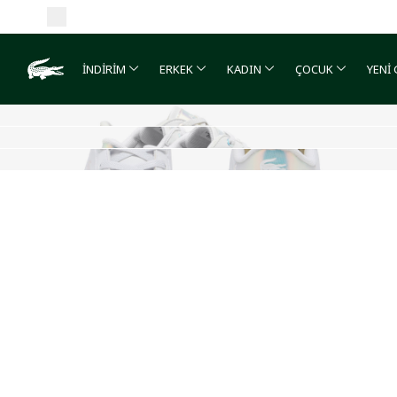
İNDİRİM
ERKEK
KADIN
ÇOCUK
YENİ