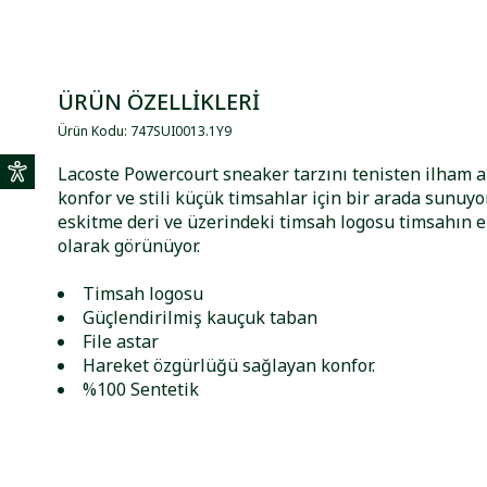
ÜRÜN ÖZELLİKLERİ
Ürün Kodu
:
747SUI0013
.
1Y9
Lacoste Powercourt sneaker tarzını tenisten ilham 
konfor ve stili küçük timsahlar için bir arada sunuyo
eskitme deri ve üzerindeki timsah logosu timsahın e
olarak görünüyor.
Timsah logosu
Güçlendirilmiş kauçuk taban
File astar
Hareket özgürlüğü sağlayan konfor.
%100 Sentetik