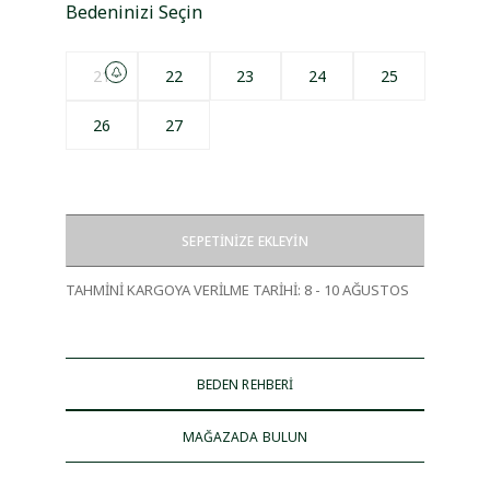
Bedeninizi Seçin
21
22
23
24
25
26
27
SEPETİNİZE EKLEYİN
TAHMİNİ KARGOYA VERİLME TARİHİ
:
8 - 10 AĞUSTOS
BEDEN REHBERİ
MAĞAZADA BULUN