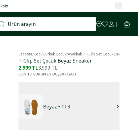
Lacoste
/
Çocuk
/
Erkek Çocuk
/
Ayakkabı
/
T-Clip Set Çocuk Beyaz Sneak
T-Clip Set Çocuk Beyaz Sneaker
2.999 TL
3.999 TL
SON 10 GÜNÜN EN DÜŞÜK FİYATI
Beyaz
• 1T3