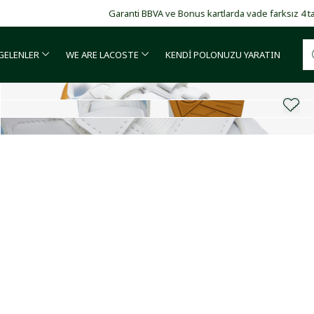
Garanti BBVA ve Bonus kartlarda vade farksız 4 taksit!
 GELENLER
WE ARE LACOSTE
KENDİ POLONUZU YARATIN