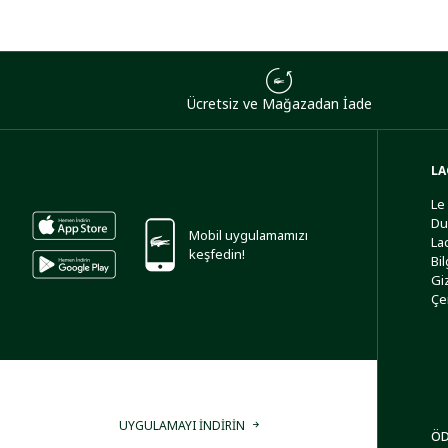
Ücretsiz ve Mağazadan İade
LA
Le
Du
Mobil uygulamamızı
La
keşfedin!
Bi
Giz
Çe
UYGULAMAYI İNDİRİN
ÖD