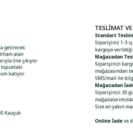
TESLIMAT VE
Standart Tesli
Siparişiniz 1-3 i
ya getirerek
kargoya verildiği
 ilham alan
Mağazadan Tes
ıyla öne çıkıyor.
Siparişinizi kar
e topuktaki
mağazasından tes
rum katıyor.
SMS/mail ile bilg
Mağazadan İad
Siparişinizi 30 g
mağazalarımızdan
Size en yakın m
100 Kauçuk
Online İade
ve d