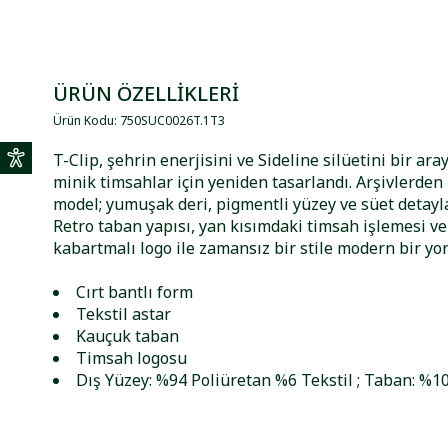
ÜRÜN ÖZELLİKLERİ
Ürün Kodu
:
750SUC0026T
.
1T3
T-Clip, şehrin enerjisini ve Sideline silüetini bir ara
minik timsahlar için yeniden tasarlandı. Arşivlerden
model; yumuşak deri, pigmentli yüzey ve süet detaylar
Retro taban yapısı, yan kısımdaki timsah işlemesi v
kabartmalı logo ile zamansız bir stile modern bir yo
Cırt bantlı form
Tekstil astar
Kauçuk taban
Timsah logosu
Dış Yüzey: %94 Poliüretan %6 Tekstil ; Taban: %