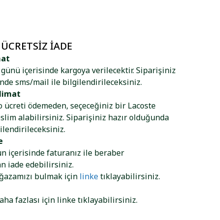
 ÜCRETSIZ İADE
mat
ş günü içerisinde kargoya verilecektir. Siparişiniz
nde sms/mail ile bilgilendirileceksiniz.
limat
go ücreti ödemeden, seçeceğiniz bir Lacoste
lim alabilirsiniz. Siparişiniz hazır olduğunda
ilendirileceksiniz.
e
ün içerisinde faturanız ile beraber
 iade edebilirsiniz.
ağazamızı bulmak için
linke
tıklayabilirsiniz.
aha fazlası için
linke
tıklayabilirsiniz.