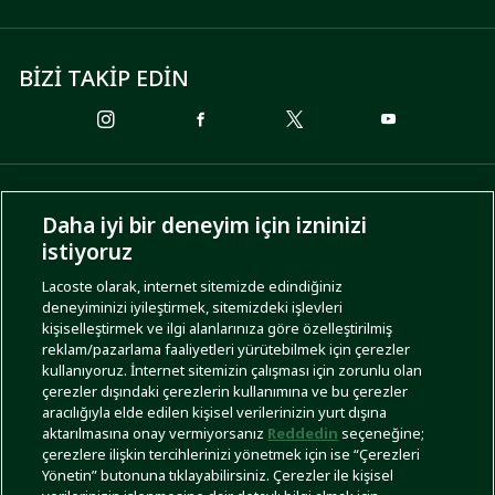
BİZİ TAKİP EDİN
ÖDEME SEÇENEKLERİ
Daha iyi bir deneyim için izninizi
istiyoruz
Lacoste olarak, internet sitemizde edindiğiniz
deneyiminizi iyileştirmek, sitemizdeki işlevleri
KARGO SEÇENEKLERİ
kişiselleştirmek ve ilgi alanlarınıza göre özelleştirilmiş
reklam/pazarlama faaliyetleri yürütebilmek için çerezler
kullanıyoruz. İnternet sitemizin çalışması için zorunlu olan
çerezler dışındaki çerezlerin kullanımına ve bu çerezler
aracılığıyla elde edilen kişisel verilerinizin yurt dışına
aktarılmasına onay vermiyorsanız
Reddedin
seçeneğine;
çerezlere ilişkin tercihlerinizi yönetmek için ise “Çerezleri
Yönetin” butonuna tıklayabilirsiniz. Çerezler ile kişisel
İşlem Rehberi
Site Haritası
Kullanım Şartları
Gizlilik Politikası
Türkiye