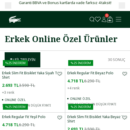
Garanti BBVA ve Bonus kartlarda vade farksız 4 taksit!
1
Erkek Online Özel Ürünler
FILTRELEYIN
30
SONUÇ
%
25
İNDİRİM
%
25
İNDİRİM
Erkek Slim Fit Bisiklet Yaka Siyah T-
Erkek Regular Fit Beyaz Polo
Shirt
4.718 TL
6.290 TL
2.693 TL
3.590 TL
+
4
renk
+
3
renk
ONLINE ÖZEL
ONLINE ÖZEL
SON 10 GÜNÜN EN DÜŞÜK FİYATI
SON 10 GÜNÜN EN DÜŞÜK FİYATI
%
25
İNDİRİM
%
25
İNDİRİM
Erkek Regular Fit Yeşil Polo
Erkek Slim Fit Bisiklet Yaka Beyaz T-
Shirt
4.718 TL
6.290 TL
2.693 TL
3.590 TL