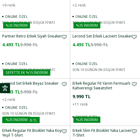
+
9
renk
+
2
renk
ONLINE ÖZEL
ONLINE ÖZEL
SON 10 GÜNÜN EN DÜŞÜK FİYATI
SON 10 GÜNÜN EN DÜŞÜK FİYATI
%
25
İNDİRİM
%
25
İNDİRİM
Partner Retro Erkek Siyah Sneaker
Lerond Set Erkek Lacivert Sneaker
4.493 TL
5.990 TL
4.493 TL
5.990 TL
ONLINE ÖZEL
ONLINE ÖZEL
SON 10 GÜNÜN EN DÜŞÜK FİYATI
SON 10 GÜNÜN EN DÜŞÜK FİYATI
SEPETTE EK %15 İNDIRIM
Lerond Set Erkek Beyaz Sneaker
Erkek Regular Fit Yarım Fermuarlı
Kahverengi Sweatshirt
4.493 TL
5.990 TL
9.990 TL
+
2
renk
+
11
renk
ONLINE ÖZEL
SON 10 GÜNÜN EN DÜŞÜK FİYATI
ONLINE ÖZEL
%
25
İNDİRİM
%
25
İNDİRİM
SEPETTE
3.819,05 TL
Erkek Regular Fit Bisiklet Yaka Koyu
Erkek Slim Fit Bisiklet Yaka Lacivert
Yeşil T-Shirt
T-Shirt