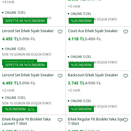
+
4
renk
+
3
renk
ONLINE ÖZEL
ONLINE ÖZEL
SON 10 GÜNÜN EN DÜŞÜK FİYATI
SON 10 GÜNÜN EN DÜŞÜK FİYATI
SEPETTE EK %15 İNDIRIM
%
25
İNDİRİM
Lerond Set Erkek Siyah Sneaker
Court Ace Erkek Siyah Sneaker
4.493 TL
5.990 TL
4.118 TL
5.490 TL
ONLINE ÖZEL
SON 10 GÜNÜN EN DÜŞÜK FİYATI
ONLINE ÖZEL
SEPETTE
3.819,05 TL
SON 10 GÜNÜN EN DÜŞÜK FİYATI
SEPETTE EK %15 İNDIRIM
%
25
İNDİRİM
Lerond Set Erkek Siyah Sneaker
Backcourt Erkek Siyah Sneaker
4.493 TL
5.990 TL
3.743 TL
4.990 TL
+
2
renk
+
2
renk
ONLINE ÖZEL
ONLINE ÖZEL
SON 10 GÜNÜN EN DÜŞÜK FİYATI
SON 10 GÜNÜN EN DÜŞÜK FİYATI
%
25
İNDİRİM
%
25
İNDİRİM
SEPETTE
3.819,05 TL
Erkek Regular Fit Bisiklet Yaka
Erkek Regular Fit Bisiklet Yaka Siyah
Lacivert T-Shirt
T-Shirt