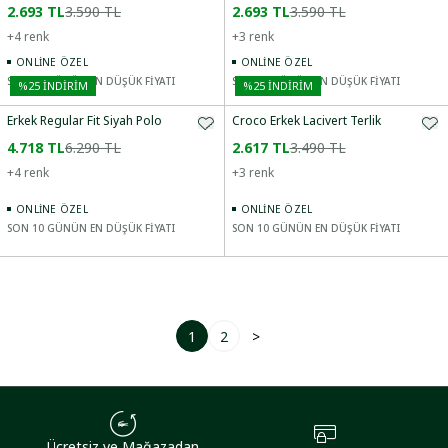
2.693 TL
3.590 TL
2.693 TL
3.590 TL
+
4
renk
+
3
renk
ONLINE ÖZEL
ONLINE ÖZEL
SON 10 GÜNÜN EN DÜŞÜK FİYATI
SON 10 GÜNÜN EN DÜŞÜK FİYATI
%
25
İNDİRİM
%
25
İNDİRİM
Erkek Regular Fit Siyah Polo
Croco Erkek Lacivert Terlik
4.718 TL
6.290 TL
2.617 TL
3.490 TL
+
4
renk
+
3
renk
ONLINE ÖZEL
ONLINE ÖZEL
SON 10 GÜNÜN EN DÜŞÜK FİYATI
SON 10 GÜNÜN EN DÜŞÜK FİYATI
1
2
>
Ücretsiz ve Mağazadan