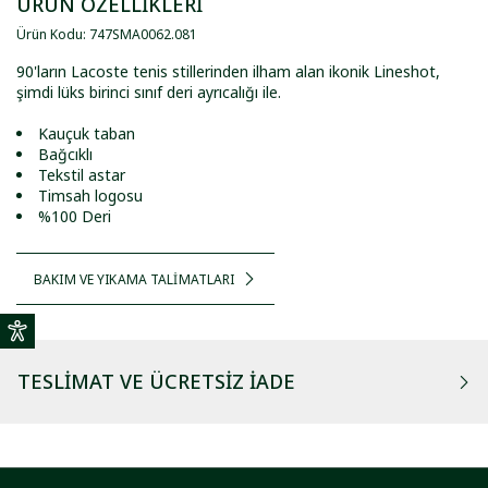
ÜRÜN ÖZELLİKLERİ
Ürün Kodu
:
747SMA0062
.
081
90'ların Lacoste tenis stillerinden ilham alan ikonik Lineshot,
şimdi lüks birinci sınıf deri ayrıcalığı ile.
Kauçuk taban
Bağcıklı
Tekstil astar
Timsah logosu
%100 Deri
BAKIM VE YIKAMA TALİMATLARI
TESLIMAT VE ÜCRETSIZ İADE