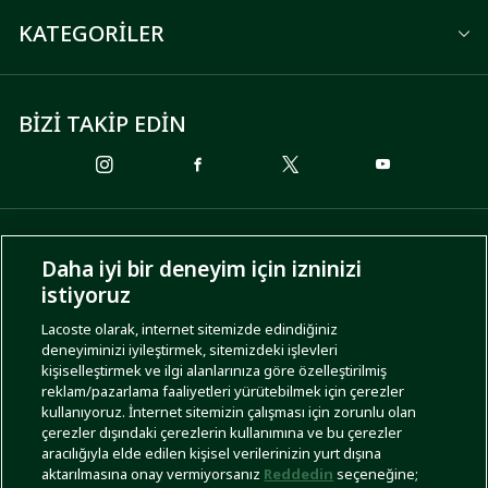
KATEGORİLER
BİZİ TAKİP EDİN
ÖDEME SEÇENEKLERİ
Daha iyi bir deneyim için izninizi
istiyoruz
Lacoste olarak, internet sitemizde edindiğiniz
deneyiminizi iyileştirmek, sitemizdeki işlevleri
KARGO SEÇENEKLERİ
kişiselleştirmek ve ilgi alanlarınıza göre özelleştirilmiş
reklam/pazarlama faaliyetleri yürütebilmek için çerezler
kullanıyoruz. İnternet sitemizin çalışması için zorunlu olan
çerezler dışındaki çerezlerin kullanımına ve bu çerezler
aracılığıyla elde edilen kişisel verilerinizin yurt dışına
aktarılmasına onay vermiyorsanız
Reddedin
seçeneğine;