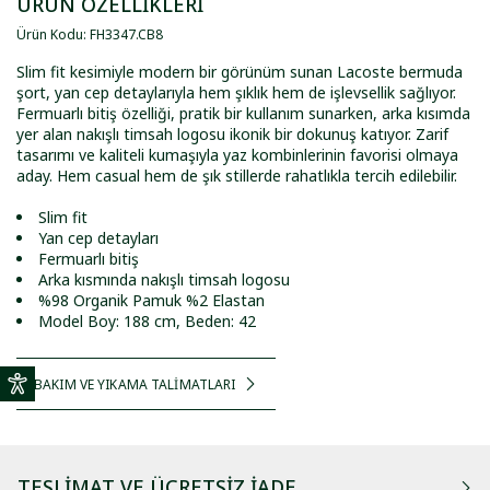
ÜRÜN ÖZELLİKLERİ
Ürün Kodu
:
FH3347
.
CB8
Slim fit kesimiyle modern bir görünüm sunan Lacoste bermuda
şort, yan cep detaylarıyla hem şıklık hem de işlevsellik sağlıyor.
Fermuarlı bitiş özelliği, pratik bir kullanım sunarken, arka kısımda
yer alan nakışlı timsah logosu ikonik bir dokunuş katıyor. Zarif
tasarımı ve kaliteli kumaşıyla yaz kombinlerinin favorisi olmaya
aday. Hem casual hem de şık stillerde rahatlıkla tercih edilebilir.
Slim fit
Yan cep detayları
Fermuarlı bitiş
Arka kısmında nakışlı timsah logosu
%98 Organik Pamuk %2 Elastan
Model Boy: 188 cm, Beden: 42
BAKIM VE YIKAMA TALİMATLARI
TESLIMAT VE ÜCRETSIZ İADE