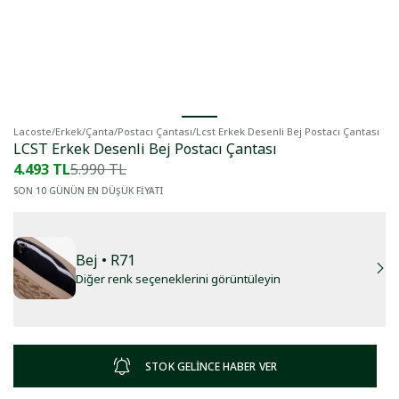
Lacoste
/
Erkek
/
Çanta
/
Postacı Çantası
/
Lcst Erkek Desenli Bej Postacı Çantası
LCST Erkek Desenli Bej Postacı Çantası
4.493 TL
5.990 TL
SON 10 GÜNÜN EN DÜŞÜK FİYATI
Bej
• R71
Diğer renk seçeneklerini görüntüleyin
STOK GELİNCE HABER VER