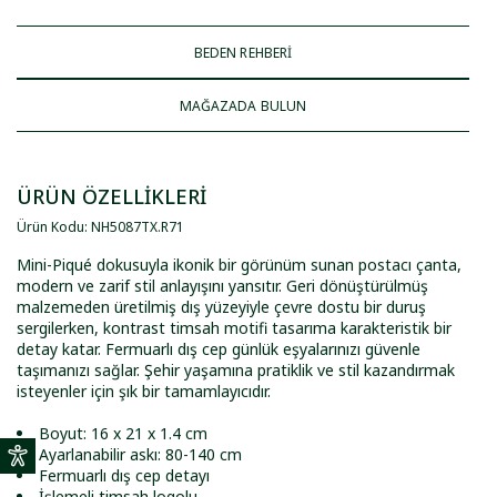
BEDEN REHBERİ
MAĞAZADA BULUN
ÜRÜN ÖZELLİKLERİ
Ürün Kodu
:
NH5087TX
.
R71
Mini-Piqué dokusuyla ikonik bir görünüm sunan postacı çanta,
modern ve zarif stil anlayışını yansıtır. Geri dönüştürülmüş
malzemeden üretilmiş dış yüzeyiyle çevre dostu bir duruş
sergilerken, kontrast timsah motifi tasarıma karakteristik bir
detay katar. Fermuarlı dış cep günlük eşyalarınızı güvenle
taşımanızı sağlar. Şehir yaşamına pratiklik ve stil kazandırmak
isteyenler için şık bir tamamlayıcıdır.
Boyut: 16 x 21 x 1.4 cm
Ayarlanabilir askı: 80-140 cm
Fermuarlı dış cep detayı
İşlemeli timsah logolu