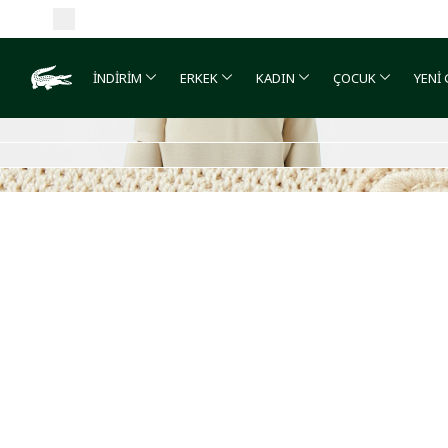
İNDİRİM
ERKEK
KADIN
ÇOCUK
YENİ