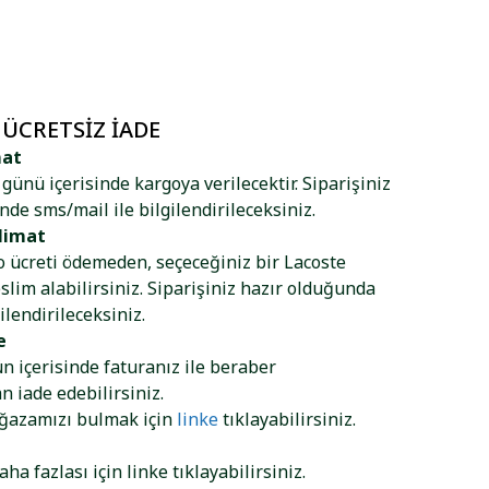
 ÜCRETSIZ İADE
mat
ş günü içerisinde kargoya verilecektir. Siparişiniz
nde sms/mail ile bilgilendirileceksiniz.
limat
go ücreti ödemeden, seçeceğiniz bir Lacoste
lim alabilirsiniz. Siparişiniz hazır olduğunda
ilendirileceksiniz.
e
ün içerisinde faturanız ile beraber
 iade edebilirsiniz.
ağazamızı bulmak için
linke
tıklayabilirsiniz.
aha fazlası için
linke
tıklayabilirsiniz.