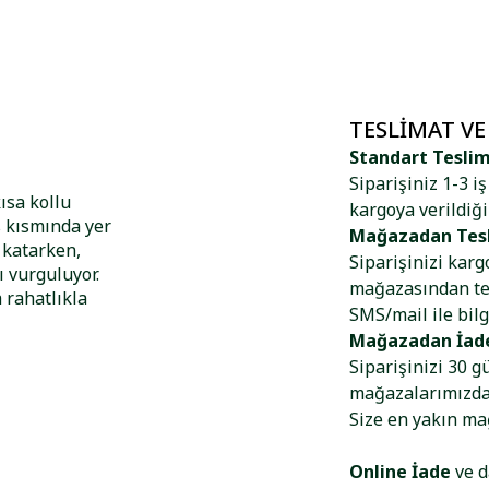
TESLIMAT VE
Standart Tesli
Siparişiniz 1-3 i
ısa kollu
kargoya verildiği
s kısmında yer
Mağazadan Tes
 katarken,
Siparişinizi kar
ı vurguluyor.
mağazasından tes
 rahatlıkla
SMS/mail ile bilg
Mağazadan İad
Siparişinizi 30 g
mağazalarımızdan
Size en yakın m
Online İade
ve d