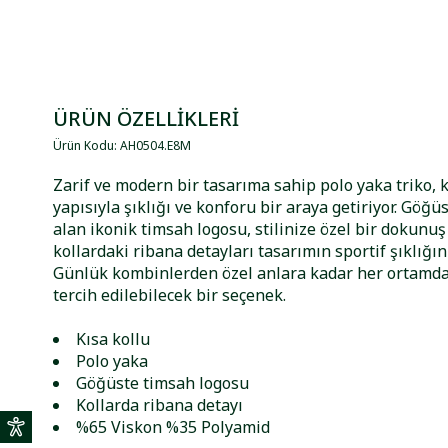
ÜRÜN ÖZELLİKLERİ
Ürün Kodu
:
AH0504
.
E8M
Zarif ve modern bir tasarıma sahip polo yaka triko, k
yapısıyla şıklığı ve konforu bir araya getiriyor. Göğü
alan ikonik timsah logosu, stilinize özel bir dokunuş
kollardaki ribana detayları tasarımın sportif şıklığın
Günlük kombinlerden özel anlara kadar her ortamda
tercih edilebilecek bir seçenek.
Kısa kollu
Polo yaka
Göğüste timsah logosu
Kollarda ribana detayı
%65 Viskon %35 Polyamid