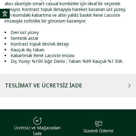
akıcı siluetiyle smart-casual kombinler için ideal bir seçenek
sunuyor. Kontrast topuk detayıyla hareket kazanan üst yüzey,
yan kısımdaki kabartma ve altın yaldız baskılı René Lacoste
imzasıyla sofistike bir görünüm kazanıyor.
Deri üst yüzey
Sentetik astar
Kontrast topuk destek detayı
Kauçuk dış taban
Kabartmalı René Lacoste imzası
Dış Yüzey: %100 Sığır Derisi ; Taban: %99 Kauçuk %1 EVA
TESLIMAT VE ÜCRETSIZ İADE
Ücretsiz ve Mağazadan
Güvenli Ödeme
İade