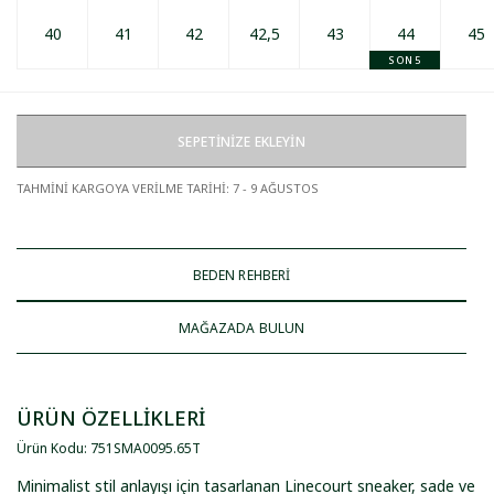
40
41
42
42,5
43
44
45
SON 5
SEPETİNİZE EKLEYİN
TAHMİNİ KARGOYA VERİLME TARİHİ
:
7 - 9 AĞUSTOS
BEDEN REHBERİ
MAĞAZADA BULUN
ÜRÜN ÖZELLİKLERİ
Ürün Kodu
:
751SMA0095
.
65T
Minimalist stil anlayışı için tasarlanan Linecourt sneaker, sade ve