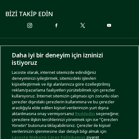
BİZİ TAKİP EDİN
ÖDEME SEÇENEKLERİ
Daha iyi bir deneyim için izninizi
istiyoruz
Lacoste olarak, internet sitemizde edindiğiniz
deneyiminizi iyileştirmek, sitemizdeki işlevleri
KARGO SEÇENEKLERİ
kişiselleştirmek ve ilgi alanlarınıza göre özelleştirilmiş
reklam/pazarlama faaliyetleri yürütebilmek için çerezler
kullanıyoruz. İnternet sitemizin çalışması için zorunlu olan
çerezler dışındaki çerezlerin kullanımına ve bu çerezler
aracılığıyla elde edilen kişisel verilerinizin yurt dışına
aktarılmasına onay vermiyorsanız
Reddedin
seçeneğine;
çerezlere ilişkin tercihlerinizi yönetmek için ise “Çerezleri
Yönetin” butonuna tıklayabilirsiniz. Çerezler ile kişisel
İşlem Rehberi
Site Haritası
Kullanım Şartları
Gizlilik Politikası
Türkiye
verilerinizin işlenmesine dair detaylı bilgi almak için
Lacoste Website Çerez Politikamızı
ziyaret