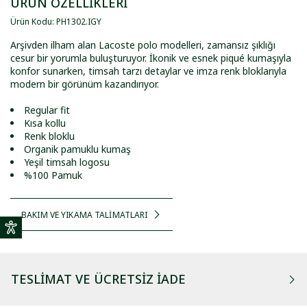
ÜRÜN ÖZELLİKLERİ
Ürün Kodu
:
PH1302
.
IGY
Arşivden ilham alan Lacoste polo modelleri, zamansız şıklığı
cesur bir yorumla buluşturuyor. İkonik ve esnek piqué kumaşıyla
konfor sunarken, timsah tarzı detaylar ve imza renk bloklarıyla
modern bir görünüm kazandırıyor.
Regular fit
Kısa kollu
Renk bloklu
Organik pamuklu kumaş
Yeşil timsah logosu
%100 Pamuk
BAKIM VE YIKAMA TALİMATLARI
TESLIMAT VE ÜCRETSIZ İADE