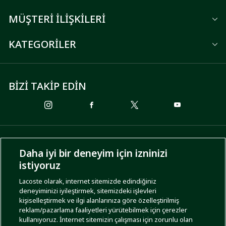
MÜŞTERİ İLİŞKİLERİ
KATEGORİLER
BİZİ TAKİP EDİN
ÖDEME SEÇENEKLERİ
Daha iyi bir deneyim için izninizi
istiyoruz
Lacoste olarak, internet sitemizde edindiğiniz
deneyiminizi iyileştirmek, sitemizdeki işlevleri
KARGO SEÇENEKLERİ
kişiselleştirmek ve ilgi alanlarınıza göre özelleştirilmiş
reklam/pazarlama faaliyetleri yürütebilmek için çerezler
kullanıyoruz. İnternet sitemizin çalışması için zorunlu olan