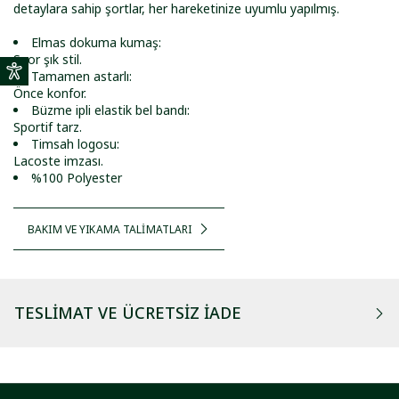
detaylara sahip şortlar, her hareketinize uyumlu yapılmış.
Elmas dokuma kumaş:
Spor şık stil.
Tamamen astarlı:
Önce konfor.
Büzme ipli elastik bel bandı:
Sportif tarz.
Timsah logosu:
Lacoste imzası.
%100 Polyester
BAKIM VE YIKAMA TALİMATLARI
TESLIMAT VE ÜCRETSIZ İADE