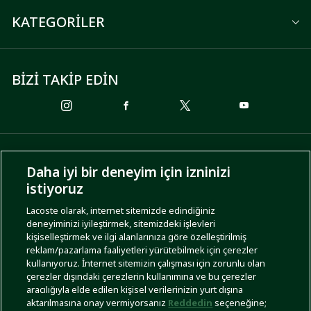
KATEGORİLER
BİZİ TAKİP EDİN
ÖDEME SEÇENEKLERİ
Daha iyi bir deneyim için izninizi
istiyoruz
Lacoste olarak, internet sitemizde edindiğiniz
deneyiminizi iyileştirmek, sitemizdeki işlevleri
KARGO SEÇENEKLERİ
kişiselleştirmek ve ilgi alanlarınıza göre özelleştirilmiş
reklam/pazarlama faaliyetleri yürütebilmek için çerezler
kullanıyoruz. İnternet sitemizin çalışması için zorunlu olan
çerezler dışındaki çerezlerin kullanımına ve bu çerezler
aracılığıyla elde edilen kişisel verilerinizin yurt dışına
aktarılmasına onay vermiyorsanız
Reddedin
seçeneğine;