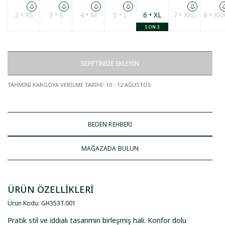
2 • XS
3 • S
4 • M
5 • L
6 • XL
7 • XXL
8 • XX
SON 3
SEPETİNİZE EKLEYİN
TAHMİNİ KARGOYA VERİLME TARİHİ
:
10 - 12 AĞUSTOS
BEDEN REHBERİ
MAĞAZADA BULUN
ÜRÜN ÖZELLİKLERİ
Ürün Kodu
:
GH353T
.
001
Pratik stil ve iddialı tasarımın birleşmiş hali. Konfor dolu