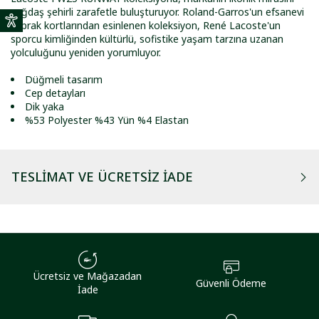
çağdaş şehirli zarafetle buluşturuyor. Roland-Garros'un efsanevi
toprak kortlarından esinlenen koleksiyon, René Lacoste'un
sporcu kimliğinden kültürlü, sofistike yaşam tarzına uzanan
yolculuğunu yeniden yorumluyor.
Düğmeli tasarım
Cep detayları
Dik yaka
%53 Polyester %43 Yün %4 Elastan
TESLIMAT VE ÜCRETSIZ İADE
Ücretsiz ve Mağazadan
Güvenli Ödeme
İade