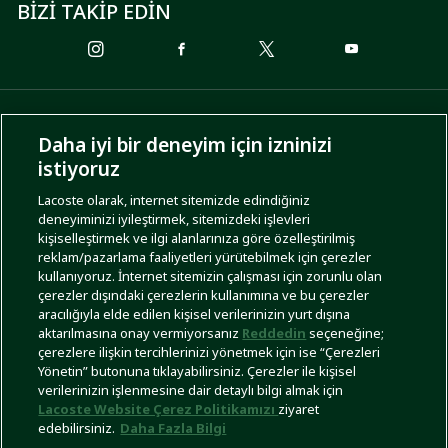
BİZİ TAKİP EDİN
ÖDEME SEÇENEKLERİ
Daha iyi bir deneyim için izninizi
istiyoruz
Lacoste olarak, internet sitemizde edindiğiniz
deneyiminizi iyileştirmek, sitemizdeki işlevleri
KARGO SEÇENEKLERİ
kişiselleştirmek ve ilgi alanlarınıza göre özelleştirilmiş
reklam/pazarlama faaliyetleri yürütebilmek için çerezler
kullanıyoruz. İnternet sitemizin çalışması için zorunlu olan
çerezler dışındaki çerezlerin kullanımına ve bu çerezler
aracılığıyla elde edilen kişisel verilerinizin yurt dışına
aktarılmasına onay vermiyorsanız
Reddedin
seçeneğine;
çerezlere ilişkin tercihlerinizi yönetmek için ise “Çerezleri
Yönetin” butonuna tıklayabilirsiniz. Çerezler ile kişisel
İşlem Rehberi
Site Haritası
Kullanım Şartları
Gizlilik Politikası
Türkiye
verilerinizin işlenmesine dair detaylı bilgi almak için
Lacoste Website Çerez Politikamızı
ziyaret
edebilirsiniz.
Daha Fazla Bilgi