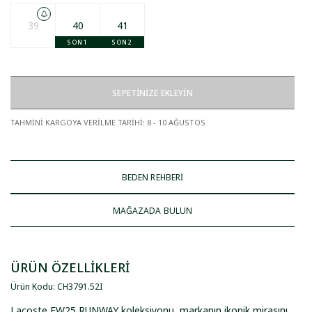
39
40
41
SON 1
SON 2
SEPETİNİZE EKLEYİN
TAHMİNİ KARGOYA VERİLME TARİHİ
:
8 - 10 AĞUSTOS
BEDEN REHBERİ
MAĞAZADA BULUN
ÜRÜN ÖZELLİKLERİ
Ürün Kodu
:
CH3791
.
52I
Lacoste FW25 RUNWAY koleksiyonu, markanın ikonik mirasını