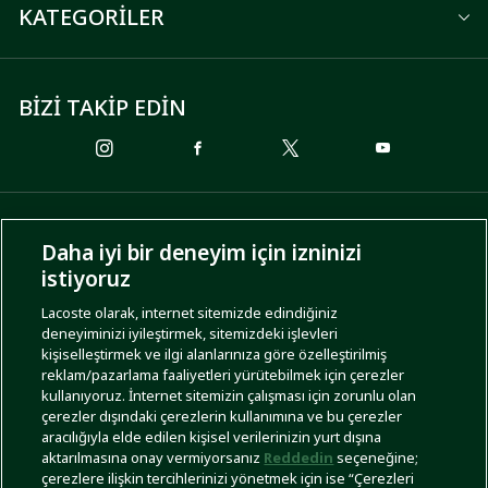
KATEGORİLER
BİZİ TAKİP EDİN
ÖDEME SEÇENEKLERİ
Daha iyi bir deneyim için izninizi
istiyoruz
Lacoste olarak, internet sitemizde edindiğiniz
deneyiminizi iyileştirmek, sitemizdeki işlevleri
KARGO SEÇENEKLERİ
kişiselleştirmek ve ilgi alanlarınıza göre özelleştirilmiş
reklam/pazarlama faaliyetleri yürütebilmek için çerezler
kullanıyoruz. İnternet sitemizin çalışması için zorunlu olan
çerezler dışındaki çerezlerin kullanımına ve bu çerezler
aracılığıyla elde edilen kişisel verilerinizin yurt dışına
aktarılmasına onay vermiyorsanız
Reddedin
seçeneğine;
çerezlere ilişkin tercihlerinizi yönetmek için ise “Çerezleri