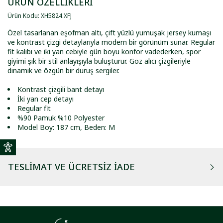
ÜRÜN ÖZELLİKLERİ
Ürün Kodu
:
XH5824
.
XFJ
Özel tasarlanan eşofman altı, çift yüzlü yumuşak jersey kumaşı
ve kontrast çizgi detaylarıyla modern bir görünüm sunar. Regular
fit kalıbı ve iki yan cebiyle gün boyu konfor vadederken, spor
giyimi şık bir stil anlayışıyla buluşturur. Göz alıcı çizgileriyle
dinamik ve özgün bir duruş sergiler.
Kontrast çizgili bant detayı
İki yan cep detayı
Regular fit
%90 Pamuk %10 Polyester
Model Boy: 187 cm, Beden: M
TESLIMAT VE ÜCRETSIZ İADE