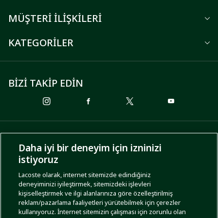
MÜŞTERİ İLİŞKİLERİ
KATEGORİLER
BİZİ TAKİP EDİN
ÖDEME SEÇENEKLERİ
Daha iyi bir deneyim için izninizi
istiyoruz
Lacoste olarak, internet sitemizde edindiğiniz
deneyiminizi iyileştirmek, sitemizdeki işlevleri
KARGO SEÇENEKLERİ
kişiselleştirmek ve ilgi alanlarınıza göre özelleştirilmiş
reklam/pazarlama faaliyetleri yürütebilmek için çerezler
kullanıyoruz. İnternet sitemizin çalışması için zorunlu olan