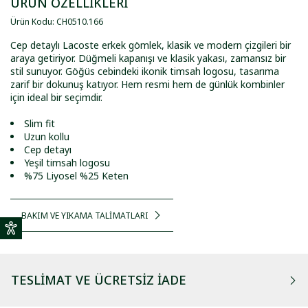
ÜRÜN ÖZELLİKLERİ
Ürün Kodu
:
CH0510
.
166
Cep detaylı Lacoste erkek gömlek, klasik ve modern çizgileri bir
araya getiriyor. Düğmeli kapanışı ve klasik yakası, zamansız bir
stil sunuyor. Göğüs cebindeki ikonik timsah logosu, tasarıma
zarif bir dokunuş katıyor. Hem resmi hem de günlük kombinler
için ideal bir seçimdir.
Slim fit
Uzun kollu
Cep detayı
Yeşil timsah logosu
%75 Liyosel %25 Keten
BAKIM VE YIKAMA TALİMATLARI
TESLIMAT VE ÜCRETSIZ İADE