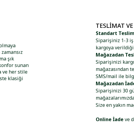
TESLIMAT VE
Standart Tesli
Siparişiniz 1-3 i
 olmaya
kargoya verildiği
n zamansız
Mağazadan Tes
ma şık
Siparişinizi kar
 konfor sunan
mağazasından tes
 ve her stile
SMS/mail ile bilg
ste klasiği
Mağazadan İad
Siparişinizi 30 g
mağazalarımızdan
Size en yakın m
Online İade
ve d