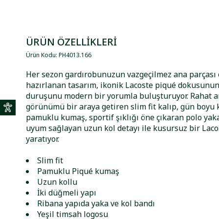
ÜRÜN ÖZELLİKLERİ
Ürün Kodu
:
PH4013
.
166
Her sezon gardırobunuzun vazgeçilmez ana parçası
hazırlanan tasarım, ikonik Lacoste piqué dokusunu
duruşunu modern bir yorumla buluşturuyor. Rahat a
görünümü bir araya getiren slim fit kalıp, gün boyu
pamuklu kumaş, sportif şıklığı öne çıkaran polo yaka
uyum sağlayan uzun kol detayı ile kusursuz bir Laco
yaratıyor.
Slim fit
Pamuklu Piqué kumaş
Uzun kollu
İki düğmeli yapı
Ribana yapıda yaka ve kol bandı
Yeşil timsah logosu