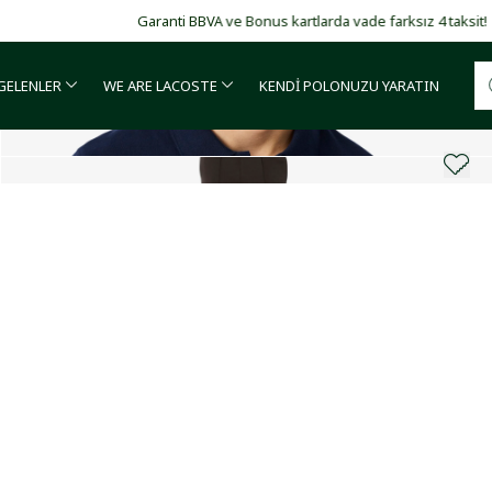
Garanti BBVA ve Bonus kartlarda vade farksız 4 taksit!
 GELENLER
WE ARE LACOSTE
KENDİ POLONUZU YARATIN