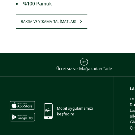
%100 Pamuk
BAKIM VE YIKAMA TALİMATLARI
Ücretsiz ve Mağazadan İade
LA
Le
Du
Mobil uygulamamızı
La
keşfedin!
Bi
Giz
Çe