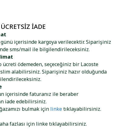
 ÜCRETSIZ İADE
mat
ş günü içerisinde kargoya verilecektir. Siparişiniz
nde sms/mail ile bilgilendirileceksiniz.
limat
go ücreti ödemeden, seçeceğiniz bir Lacoste
lim alabilirsiniz. Siparişiniz hazır olduğunda
ilendirileceksiniz.
e
ün içerisinde faturanız ile beraber
 iade edebilirsiniz.
ağazamızı bulmak için
linke
tıklayabilirsiniz.
aha fazlası için
linke
tıklayabilirsiniz.