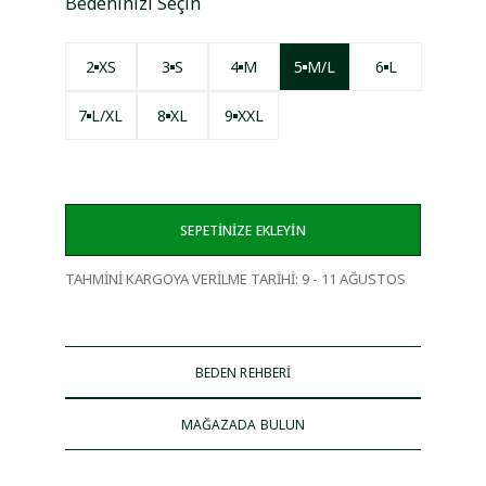
Bedeninizi Seçin
2
XS
3
S
4
M
5
M/L
6
L
7
L/XL
8
XL
9
XXL
SEPETİNİZE EKLEYİN
TAHMİNİ KARGOYA VERİLME TARİHİ
:
9 - 11 AĞUSTOS
BEDEN REHBERİ
MAĞAZADA BULUN