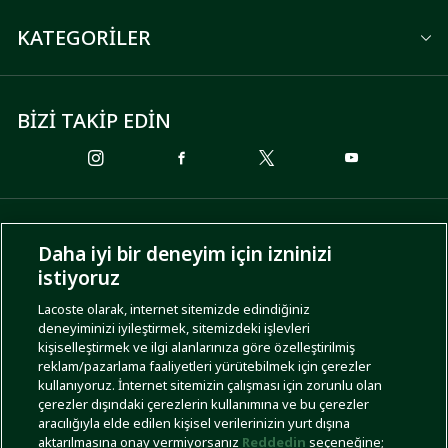
KATEGORİLER
BİZİ TAKİP EDİN
ÖDEME SEÇENEKLERİ
Daha iyi bir deneyim için izninizi
istiyoruz
Lacoste olarak, internet sitemizde edindiğiniz
deneyiminizi iyileştirmek, sitemizdeki işlevleri
KARGO SEÇENEKLERİ
kişiselleştirmek ve ilgi alanlarınıza göre özelleştirilmiş
reklam/pazarlama faaliyetleri yürütebilmek için çerezler
kullanıyoruz. İnternet sitemizin çalışması için zorunlu olan
çerezler dışındaki çerezlerin kullanımına ve bu çerezler
aracılığıyla elde edilen kişisel verilerinizin yurt dışına
aktarılmasına onay vermiyorsanız
Reddedin
seçeneğine;