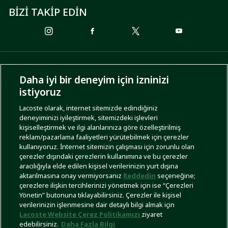
BİZİ TAKİP EDİN
ÖDEME SEÇENEKLERİ
Daha iyi bir deneyim için izninizi
istiyoruz
Lacoste olarak, internet sitemizde edindiğiniz
deneyiminizi iyileştirmek, sitemizdeki işlevleri
KARGO SEÇENEKLERİ
kişiselleştirmek ve ilgi alanlarınıza göre özelleştirilmiş
reklam/pazarlama faaliyetleri yürütebilmek için çerezler
kullanıyoruz. İnternet sitemizin çalışması için zorunlu olan
çerezler dışındaki çerezlerin kullanımına ve bu çerezler
aracılığıyla elde edilen kişisel verilerinizin yurt dışına
aktarılmasına onay vermiyorsanız
Reddedin
seçeneğine;
çerezlere ilişkin tercihlerinizi yönetmek için ise “Çerezleri
Yönetin” butonuna tıklayabilirsiniz. Çerezler ile kişisel
İşlem Rehberi
Site Haritası
Kullanım Şartları
Gizlilik Politikası
Türkiye
verilerinizin işlenmesine dair detaylı bilgi almak için
Lacoste Website Çerez Politikamızı
ziyaret
edebilirsiniz.
Daha Fazla Bilgi