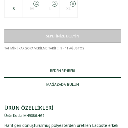
S
M
L
XL
SEPETİNİZE EKLEYİN
TAHMİNİ KARGOYA VERİLME TARİHİ
:
9 - 11 AĞUSTOS
BEDEN REHBERİ
MAĞAZADA BULUN
ÜRÜN ÖZELLİKLERİ
Ürün Kodu
:
MH9086
.
HGI
Hafif geri dönüştürülmüş polyesterden üretilen Lacoste erkek