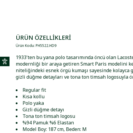
ÜRÜN ÖZELLİKLERİ
Ürün Kodu
:
PH5522
.
HD9
1933'ten bu yana polo tasarımında öncü olan Lacoste
modernliği bir araya getiren Smart Paris modelini k
niteliğindeki esnek örgü kumaşı sayesinde kolayca g
gizli düğme detayları ve tona ton timsah logosuyla ön
Regular fit
Kısa kollu
Polo yaka
Gizli düğme detayı
Tona ton timsah logosu
%94 Pamuk %6 Elastan
Model Boy: 187 cm, Beden: M