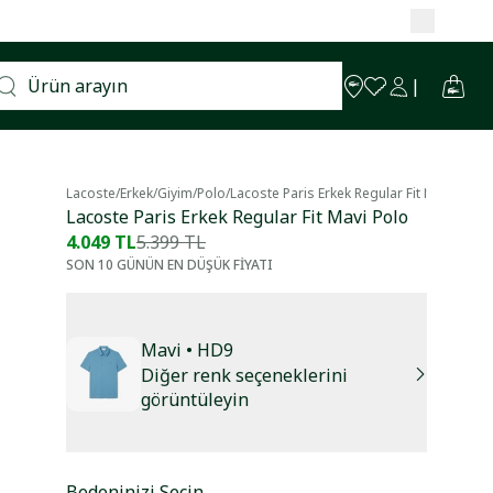
Lacoste
/
Erkek
/
Giyim
/
Polo
/
Lacoste Paris Erkek Regular Fit Mavi Polo
Lacoste Paris Erkek Regular Fit Mavi Polo
4.049 TL
5.399 TL
SON 10 GÜNÜN EN DÜŞÜK FİYATI
Mavi
• HD9
Diğer renk seçeneklerini
görüntüleyin
Bedeninizi Seçin