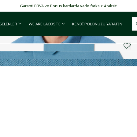
Garanti BBVA ve Bonus kartlarda vade farksız 4 taksit!
 GELENLER
WE ARE LACOSTE
KENDİ POLONUZU YARATIN