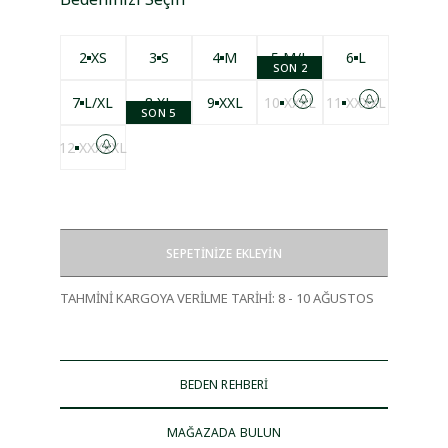
2
XS
3
S
4
M
5
M/L
6
L
SON 2
7
L/XL
8
XL
9
XXL
10
XXXL
11
XXXXL
SON 5
12
XXXXXL
SEPETİNİZE EKLEYİN
TAHMİNİ KARGOYA VERİLME TARİHİ
:
8 - 10 AĞUSTOS
BEDEN REHBERİ
MAĞAZADA BULUN