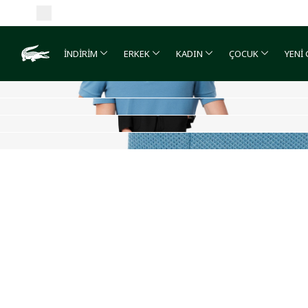
İNDİRİM
ERKEK
KADIN
ÇOCUK
YENİ