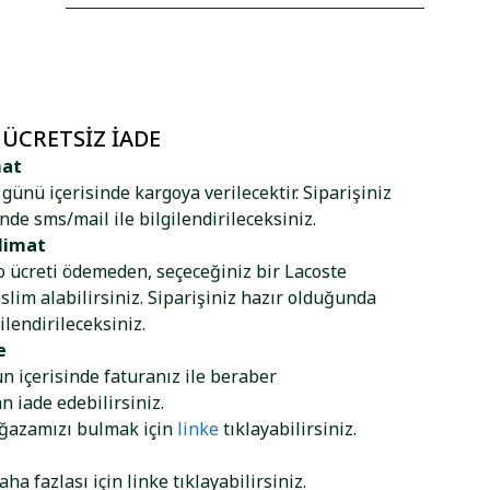
 ÜCRETSIZ İADE
mat
ş günü içerisinde kargoya verilecektir. Siparişiniz
nde sms/mail ile bilgilendirileceksiniz.
limat
go ücreti ödemeden, seçeceğiniz bir Lacoste
lim alabilirsiniz. Siparişiniz hazır olduğunda
ilendirileceksiniz.
e
ün içerisinde faturanız ile beraber
 iade edebilirsiniz.
ağazamızı bulmak için
linke
tıklayabilirsiniz.
aha fazlası için
linke
tıklayabilirsiniz.