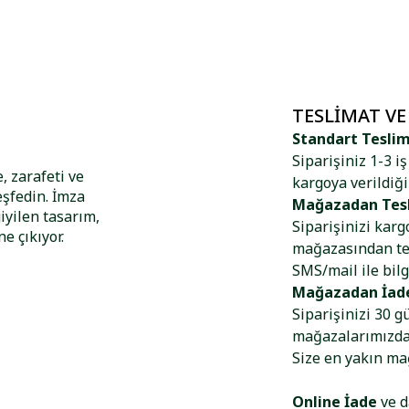
TESLIMAT VE
Standart Tesli
Siparişiniz 1-3 i
, zarafeti ve
kargoya verildiği
eşfedin. İmza
Mağazadan Tes
iyilen tasarım,
Siparişinizi kar
e çıkıyor.
mağazasından tes
SMS/mail ile bilg
Mağazadan İad
Siparişinizi 30 g
mağazalarımızdan
Size en yakın m
Online İade
ve d