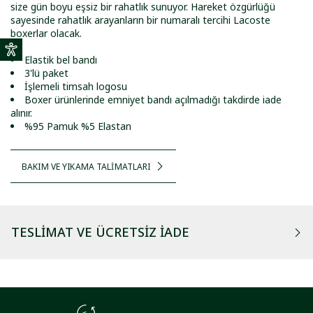
size gün boyu eşsiz bir rahatlık sunuyor. Hareket özgürlüğü
sayesinde rahatlık arayanların bir numaralı tercihi Lacoste
boxerlar olacak.
Elastik bel bandı
3'lü paket
İşlemeli timsah logosu
Boxer ürünlerinde emniyet bandı açılmadığı takdirde iade
alınır.
%95 Pamuk %5 Elastan
BAKIM VE YIKAMA TALİMATLARI
TESLIMAT VE ÜCRETSIZ İADE