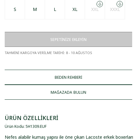
S
M
L
XL
XXL
XXXL
SEPETİNİZE EKLEYİN
TAHMİNİ KARGOYA VERİLME TARİHİ
:
8 - 10 AĞUSTOS
BEDEN REHBERİ
MAĞAZADA BULUN
ÜRÜN ÖZELLİKLERİ
Ürün Kodu
:
5H1309
.
EUF
Nefes alabilir kumaş yapısı ile öne çıkan Lacoste erkek boxerları