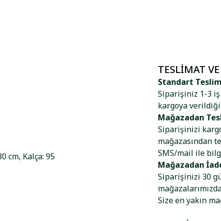
TESLIMAT VE
Standart Tesli
Siparişiniz 1-3 i
kargoya verildiği
Mağazadan Tes
Siparişinizi kar
mağazasından tes
SMS/mail ile bilg
80 cm, Kalça: 95
Mağazadan İad
Siparişinizi 30 g
mağazalarımızdan
Size en yakın m