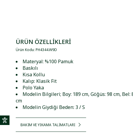
ÜRÜN ÖZELLİKLERİ
Ürün Kodu
:
PH4344
.
W9D
Materyal: %100 Pamuk
Baskılı
Kısa Kollu
Kalıp: Klasik Fit
Polo Yaka
Modelin Bilgileri; Boy: 189 cm, Göğüs: 98 cm, Bel: 
cm
Modelin Giydiği Beden: 3 / S
BAKIM VE YIKAMA TALİMATLARI