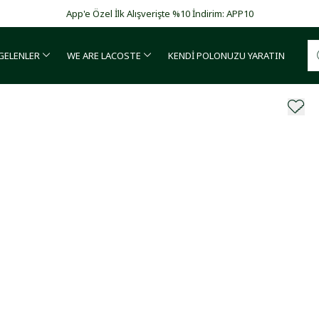
Garanti BBVA ve Bonus kartlarda vade farksız 4 taksit!
 GELENLER
WE ARE LACOSTE
KENDİ POLONUZU YARATIN