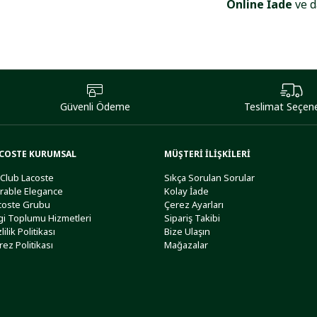
Online İade
ve d
Güvenli Ödeme
Teslimat Seçene
COSTE KURUMSAL
MÜŞTERİ İLİŞKİLERİ
 Club Lacoste
Sıkça Sorulan Sorular
rable Elegance
Kolay İade
coste Grubu
Çerez Ayarları
lgi Toplumu Hizmetleri
Sipariş Takibi
lilik Politikası
Bize Ulaşın
rez Politikası
Mağazalar