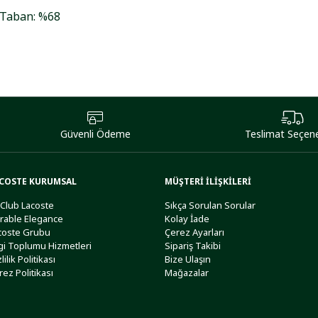
 Taban: %68
Güvenli Ödeme
Teslimat Seçene
COSTE KURUMSAL
MÜŞTERİ İLİŞKİLERİ
 Club Lacoste
Sıkça Sorulan Sorular
rable Elegance
Kolay İade
coste Grubu
Çerez Ayarları
lgi Toplumu Hizmetleri
Sipariş Takibi
lilik Politikası
Bize Ulaşın
rez Politikası
Mağazalar