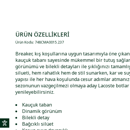
ÜRÜN ÖZELLİKLERİ
Ürün Kodu
:
748CMA0015
.
237
Breaker, kış koşullarına uygun tasarımıyla öne çıkan 
kauçuk tabanı sayesinde mükemmel bir tutuş sağla
görünümü ve bilekli detayları ile şıklığınızı tamamlıy
silueti, hem rahatlık hem de stil sunarken, kar ve su
yapısı ile her hava koşulunda cesur adımlar atmanızı 
sezonunun vazgeçilmezi olmaya aday Lacoste botlar il
yenileyebilirsiniz.
Kauçuk taban
Dinamik görünüm
Bilekli detay
Bağcıklı silüet