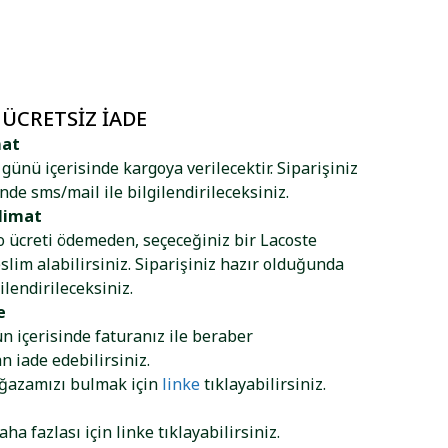
 ÜCRETSIZ İADE
mat
ş günü içerisinde kargoya verilecektir. Siparişiniz
nde sms/mail ile bilgilendirileceksiniz.
limat
go ücreti ödemeden, seçeceğiniz bir Lacoste
lim alabilirsiniz. Siparişiniz hazır olduğunda
ilendirileceksiniz.
e
ün içerisinde faturanız ile beraber
 iade edebilirsiniz.
ağazamızı bulmak için
linke
tıklayabilirsiniz.
aha fazlası için
linke
tıklayabilirsiniz.