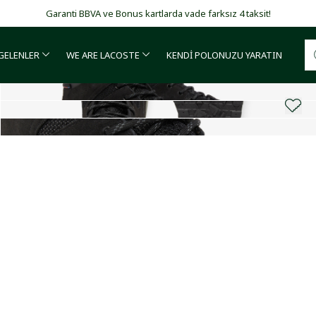
Garanti BBVA ve Bonus kartlarda vade farksız 4 taksit!
 GELENLER
WE ARE LACOSTE
KENDİ POLONUZU YARATIN