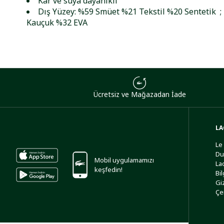
Kar ve suya dayanıklı
Dış Yüzey: %59 Smüet %21 Tekstil %20 Sentetik ;
Kauçuk %32 EVA
Ücretsiz ve Mağazadan İade
LA
Le
Du
Mobil uygulamamızı
La
keşfedin!
Bi
Giz
Çe