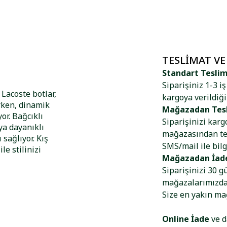
TESLIMAT VE
Standart Tesli
Siparişiniz 1-3 i
Lacoste botlar,
kargoya verildiği
rken, dinamik
Mağazadan Tes
or. Bağcıklı
Siparişinizi kar
ya dayanıklı
mağazasından tes
sağlıyor. Kış
SMS/mail ile bilg
e stilinizi
Mağazadan İad
Siparişinizi 30 g
mağazalarımızdan
Size en yakın m
Online İade
ve d