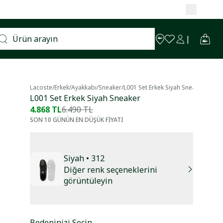
Lacoste
/
Erkek
/
Ayakkabı
/
Sneaker
/
L001 Set Erkek Siyah Sneaker
L001 Set Erkek Siyah Sneaker
4.868 TL
6.490 TL
SON 10 GÜNÜN EN DÜŞÜK FİYATI
Siyah
• 312
Diğer renk seçeneklerini
görüntüleyin
Bedeninizi Seçin