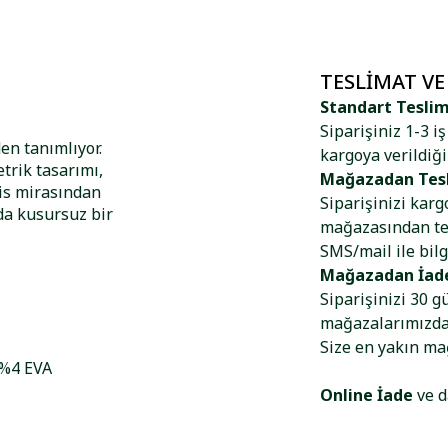
TESLIMAT VE
Standart Tesli
Siparişiniz 1-3 i
en tanımlıyor.
kargoya verildiği
trik tasarımı,
Mağazadan Tes
nis mirasından
Siparişinizi kar
da kusursuz bir
mağazasından tes
SMS/mail ile bilg
Mağazadan İad
Siparişinizi 30 g
mağazalarımızdan
Size en yakın m
 %4 EVA
Online İade
ve d