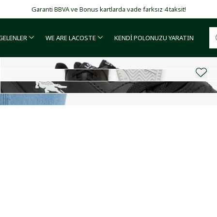
Garanti BBVA ve Bonus kartlarda vade farksız 4 taksit!
 GELENLER
WE ARE LACOSTE
KENDİ POLONUZU YARATIN