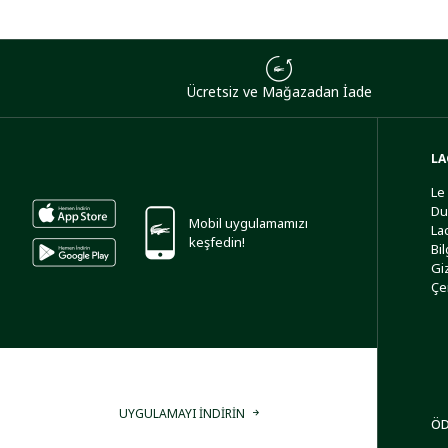
Ücretsiz ve Mağazadan İade
LA
Le
Du
Mobil uygulamamızı
La
keşfedin!
Bi
Giz
Çe
UYGULAMAYI İNDİRİN
ÖD