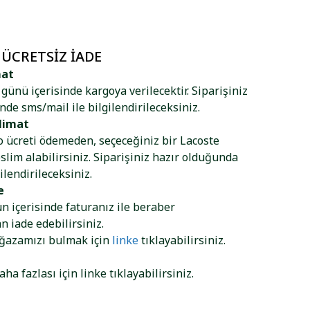
 ÜCRETSIZ İADE
mat
ş günü içerisinde kargoya verilecektir. Siparişiniz
nde sms/mail ile bilgilendirileceksiniz.
limat
go ücreti ödemeden, seçeceğiniz bir Lacoste
lim alabilirsiniz. Siparişiniz hazır olduğunda
ilendirileceksiniz.
e
ün içerisinde faturanız ile beraber
 iade edebilirsiniz.
ağazamızı bulmak için
linke
tıklayabilirsiniz.
aha fazlası için
linke
tıklayabilirsiniz.