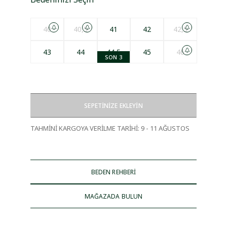
40
40,5
41
42
42,5
43
44
44,5
45
46
SON 3
SEPETİNİZE EKLEYİN
TAHMİNİ KARGOYA VERİLME TARİHİ
:
9 - 11 AĞUSTOS
BEDEN REHBERİ
MAĞAZADA BULUN