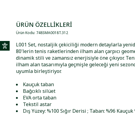
ÜRÜN ÖZELLİKLERİ
Ürün Kodu
:
748SMA0018T
.
312
L001 Set, nostaljik çekiciliği modern detaylarla yenid
80'lerin tenis raketlerinden ilham alan çarpıcı geome
dinamik stili ve zamansız enerjisiyle öne çıkıyor. Te
ilham alan tasarımıyla geçmişle geleceği yeni sezon
uyumla birleştiriyor.
Kauçuk taban
Bağcıklı silüet
EVA orta taban
Tekstil astar
Dış Yüzey: %100 Sığır Derisi ; Taban: %96 Kauçuk