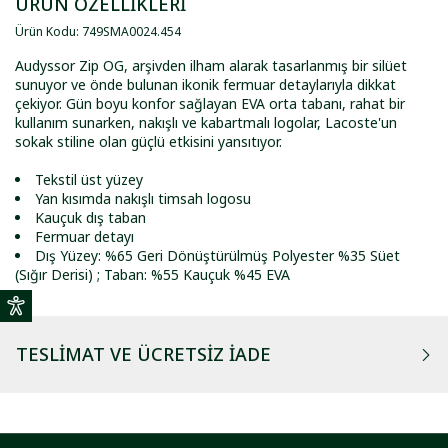
ÜRÜN ÖZELLİKLERİ
Ürün Kodu
:
749SMA0024
.
454
Audyssor Zip OG, arşivden ilham alarak tasarlanmış bir silüet
sunuyor ve önde bulunan ikonik fermuar detaylarıyla dikkat
çekiyor. Gün boyu konfor sağlayan EVA orta tabanı, rahat bir
kullanım sunarken, nakışlı ve kabartmalı logolar, Lacoste'un
sokak stiline olan güçlü etkisini yansıtıyor.
Tekstil üst yüzey
Yan kısımda nakışlı timsah logosu
Kauçuk dış taban
Fermuar detayı
Dış Yüzey: %65 Geri Dönüştürülmüş Polyester %35 Süet
(Sığır Derisi) ; Taban: %55 Kauçuk %45 EVA
TESLIMAT VE ÜCRETSIZ İADE