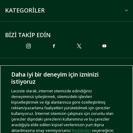
KATEGORİLER
BİZİ TAKİP EDİN
ÖDEME SEÇENEKLERİ
Daha iyi bir deneyim için izninizi
istiyoruz
Lacoste olarak, internet sitemizde edindiğiniz
deneyiminizi iyileştirmek, sitemizdeki işlevleri
KARGO SEÇENEKLERİ
kişiselleştirmek ve ilgi alanlarınıza göre özelleştirilmiş
reklam/pazarlama faaliyetleri yürütebilmek için çerezler
kullanıyoruz. İnternet sitemizin çalışması için zorunlu olan
çerezler dışındaki çerezlerin kullanımına ve bu çerezler
aracılığıyla elde edilen kişisel verilerinizin yurt dışına
aktarılmasına onay vermiyorsanız
Reddedin
seçeneğine;