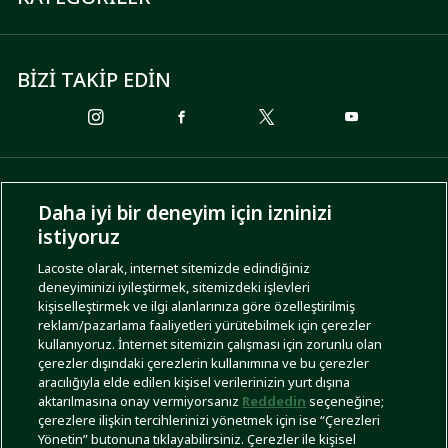
BİZİ TAKİP EDİN
ÖDEME SEÇENEKLERİ
Daha iyi bir deneyim için izninizi
istiyoruz
Lacoste olarak, internet sitemizde edindiğiniz
deneyiminizi iyileştirmek, sitemizdeki işlevleri
KARGO SEÇENEKLERİ
kişiselleştirmek ve ilgi alanlarınıza göre özelleştirilmiş
reklam/pazarlama faaliyetleri yürütebilmek için çerezler
kullanıyoruz. İnternet sitemizin çalışması için zorunlu olan
çerezler dışındaki çerezlerin kullanımına ve bu çerezler
aracılığıyla elde edilen kişisel verilerinizin yurt dışına
aktarılmasına onay vermiyorsanız
Reddedin
seçeneğine;
çerezlere ilişkin tercihlerinizi yönetmek için ise “Çerezleri
Yönetin” butonuna tıklayabilirsiniz. Çerezler ile kişisel
İşlem Rehberi
Site Haritası
Kullanım Şartları
Gizlilik Politikası
Türkiye