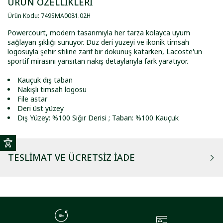
ÜRÜN ÖZELLİKLERİ
Ürün Kodu
:
749SMA0081
.
02H
Powercourt, modern tasarımıyla her tarza kolayca uyum
sağlayan şıklığı sunuyor. Düz deri yüzeyi ve ikonik timsah
logosuyla şehir stiline zarif bir dokunuş katarken, Lacoste'un
sportif mirasını yansıtan nakış detaylarıyla fark yaratıyor.
Kauçuk dış taban
Nakışlı timsah logosu
File astar
Deri üst yüzey
Dış Yüzey: %100 Sığır Derisi ; Taban: %100 Kauçuk
TESLIMAT VE ÜCRETSIZ İADE