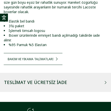
size gün boyu eşsiz bir rahatlık sunuyor. Hareket özgürlüğü
sayesinde rahatlık arayanların bir numaralı tercihi Lacoste
boxerlar olacak.
Elastik bel bandı
3'lü paket
İşlemeli timsah logosu
Boxer ürünlerinde emniyet bandı açılmadığı takdirde iade
alınır.
%95 Pamuk %5 Elastan
BAKIM VE YIKAMA TALİMATLARI
TESLIMAT VE ÜCRETSIZ İADE