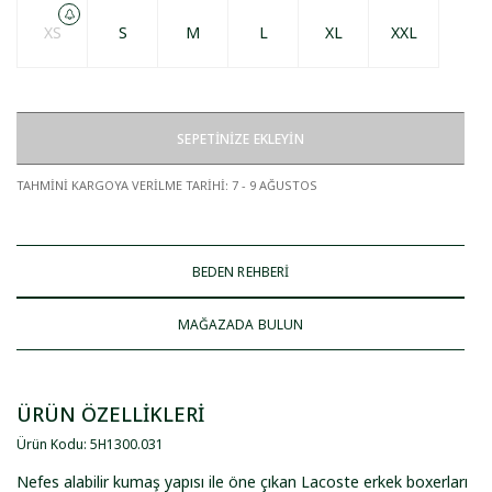
XS
S
M
L
XL
XXL
SEPETİNİZE EKLEYİN
TAHMİNİ KARGOYA VERİLME TARİHİ
:
7 - 9 AĞUSTOS
BEDEN REHBERİ
MAĞAZADA BULUN
ÜRÜN ÖZELLİKLERİ
Ürün Kodu
:
5H1300
.
031
Nefes alabilir kumaş yapısı ile öne çıkan Lacoste erkek boxerları