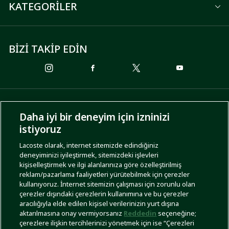
KATEGORİLER
BİZİ TAKİP EDİN
ÖDEME SEÇENEKLERİ
Daha iyi bir deneyim için izninizi
istiyoruz
Lacoste olarak, internet sitemizde edindiğiniz
deneyiminizi iyileştirmek, sitemizdeki işlevleri
KARGO SEÇENEKLERİ
kişiselleştirmek ve ilgi alanlarınıza göre özelleştirilmiş
reklam/pazarlama faaliyetleri yürütebilmek için çerezler
kullanıyoruz. İnternet sitemizin çalışması için zorunlu olan
çerezler dışındaki çerezlerin kullanımına ve bu çerezler
aracılığıyla elde edilen kişisel verilerinizin yurt dışına
aktarılmasına onay vermiyorsanız
Reddedin
seçeneğine;
çerezlere ilişkin tercihlerinizi yönetmek için ise “Çerezleri