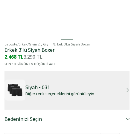
Lacoste
/
Erkek
/
Giyim
/
Iç Giyim
/
Erkek 3'lü Siyah Boxer
Erkek 3'lü Siyah Boxer
2.468 TL
3.290 TL
SON 10 GÜNÜN EN DÜŞÜK FİYATI
Siyah
• 031
Diğer renk seçeneklerini görüntüleyin
Bedeninizi Seçin