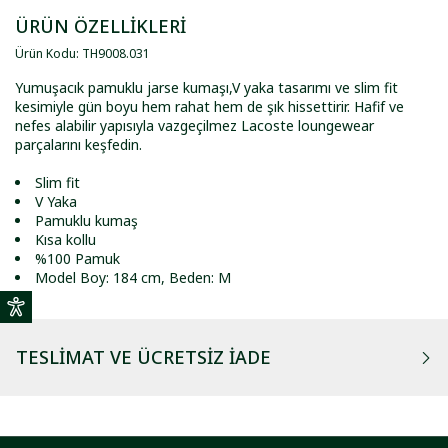
ÜRÜN ÖZELLİKLERİ
Ürün Kodu
:
TH9008
.
031
Yumuşacık pamuklu jarse kumaşı,V yaka tasarımı ve slim fit
kesimiyle gün boyu hem rahat hem de şık hissettirir. Hafif ve
nefes alabilir yapısıyla vazgeçilmez Lacoste loungewear
parçalarını keşfedin.
Slim fit
V Yaka
Pamuklu kumaş
Kısa kollu
%100 Pamuk
Model Boy: 184 cm, Beden: M
TESLIMAT VE ÜCRETSIZ İADE