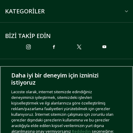
KATEGORİLER
BİZİ TAKİP EDİN
ÖDEME SEÇENEKLERİ
Daha iyi bir deneyim için izninizi
istiyoruz
Lacoste olarak, internet sitemizde edindiğiniz
deneyiminizi iyileştirmek, sitemizdeki işlevleri
KARGO SEÇENEKLERİ
kişiselleştirmek ve ilgi alanlarınıza göre özelleştirilmiş
reklam/pazarlama faaliyetleri yürütebilmek için çerezler
kullanıyoruz. İnternet sitemizin çalışması için zorunlu olan
çerezler dışındaki çerezlerin kullanımına ve bu çerezler
aracılığıyla elde edilen kişisel verilerinizin yurt dışına
aktarılmasına onay vermiyorsanız
Reddedin
seçeneğine;