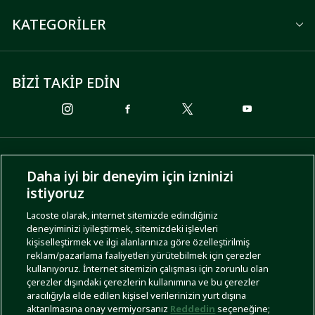
KATEGORİLER
BİZİ TAKİP EDİN
ÖDEME SEÇENEKLERİ
Daha iyi bir deneyim için izninizi
istiyoruz
Lacoste olarak, internet sitemizde edindiğiniz
deneyiminizi iyileştirmek, sitemizdeki işlevleri
KARGO SEÇENEKLERİ
kişiselleştirmek ve ilgi alanlarınıza göre özelleştirilmiş
reklam/pazarlama faaliyetleri yürütebilmek için çerezler
kullanıyoruz. İnternet sitemizin çalışması için zorunlu olan
çerezler dışındaki çerezlerin kullanımına ve bu çerezler
aracılığıyla elde edilen kişisel verilerinizin yurt dışına
aktarılmasına onay vermiyorsanız
Reddedin
seçeneğine;