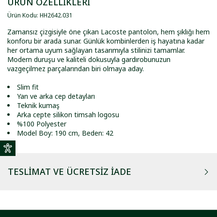
ÜRÜN ÖZELLİKLERİ
Ürün Kodu
:
HH2642
.
031
Zamansız çizgisiyle öne çıkan Lacoste pantolon, hem şıklığı hem
konforu bir arada sunar. Günlük kombinlerden iş hayatına kadar
her ortama uyum sağlayan tasarımıyla stilinizi tamamlar.
Modern duruşu ve kaliteli dokusuyla gardırobunuzun
vazgeçilmez parçalarından biri olmaya aday.
Slim fit
Yan ve arka cep detayları
Teknik kumaş
Arka cepte silikon timsah logosu
%100 Polyester
Model Boy: 190 cm, Beden: 42
TESLIMAT VE ÜCRETSIZ İADE